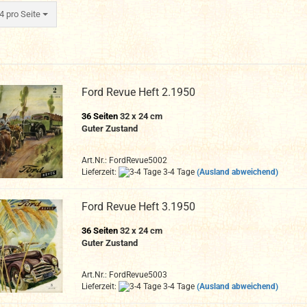
ro Seite
4 pro Seite
Ford Revue Heft 2.1950
36 Seiten
32 x 24 cm
Guter Zustand
Art.Nr.: FordRevue5002
Lieferzeit:
3-4 Tage
(Ausland abweichend)
Ford Revue Heft 3.1950
36 Seiten
32 x 24 cm
Guter Zustand
Art.Nr.: FordRevue5003
Lieferzeit:
3-4 Tage
(Ausland abweichend)