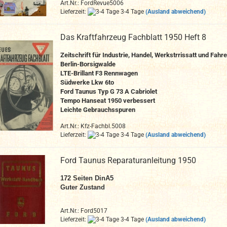
Art.Nr.: FordRevue5006
Lieferzeit:
3-4 Tage
(Ausland abweichend)
Das Kraftfahrzeug Fachblatt 1950 Heft 8
Zeitschrift für Industrie, Handel, Werkstrrissatt und Fahre
Berlin-Borsigwalde
LTE-Brillant F3 Rennwagen
Südwerke Lkw 6to
Ford Taunus Typ G 73 A Cabriolet
Tempo Hanseat 1950 verbessert
Leichte Gebrauchsspuren
Art.Nr.: Kfz-Fachbl.5008
Lieferzeit:
3-4 Tage
(Ausland abweichend)
Ford Taunus Reparaturanleitung 1950
172
Seiten DinA
5
Guter Zustand
Art.Nr.: Ford5017
Lieferzeit:
3-4 Tage
(Ausland abweichend)