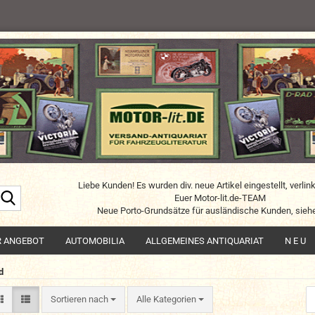
Liebe Kunden! Es wurden div. neue Artikel eingestellt, verlin
Suche...
Euer Motor-lit.de-TEAM
Neue Porto-Grundsätze für ausländische Kunden, siehe
R ANGEBOT
AUTOMOBILIA
ALLGEMEINES ANTIQUARIAT
N E U
d
Sortieren nach
Sortieren nach
Alle Kategorien