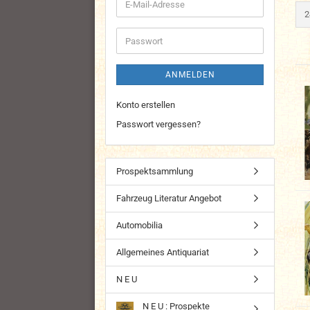
E-
p
2
Mail-
Adresse
Passwort
ANMELDEN
Konto erstellen
Passwort vergessen?
Prospektsammlung
Fahrzeug Literatur Angebot
Automobilia
Allgemeines Antiquariat
N E U
N E U : Prospekte