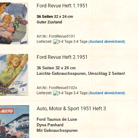
Ford Revue Heft 1.1951
36 Seiten
32 x 24 cm
Guter Zustand
Art.Nr.: FordRevue5101
Lieferzeit:
3-4 Tage
(Ausland abweichend)
Ford Revue Heft 2.1951
36 Seiten 32 x 24 cm
Leichte Gebrauchsspuren, Umschlag 2 Seiten!
Art.Nr.: FordRevue5102x
Lieferzeit:
3-4 Tage
(Ausland abweichend)
Auto, Motor & Sport 1951 Heft 3
Ford Taunus de Luxe
Dyna Panhard
Mit Gebrauchsspuren