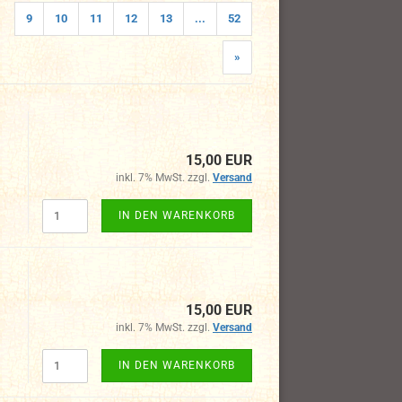
9
10
11
12
13
...
52
»
15,00 EUR
inkl. 7% MwSt. zzgl.
Versand
IN DEN WARENKORB
15,00 EUR
inkl. 7% MwSt. zzgl.
Versand
IN DEN WARENKORB