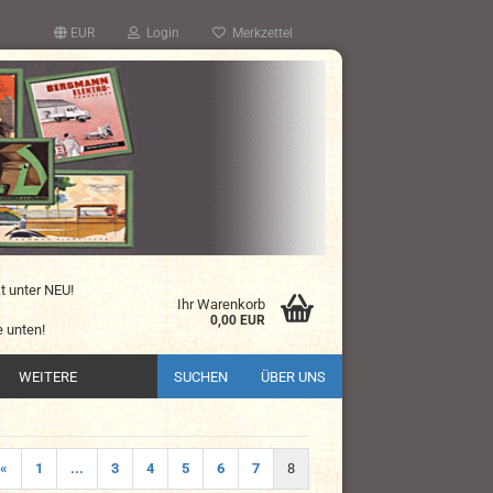
EUR
Login
Merkzettel
kt unter NEU!
Ihr Warenkorb
0,00 EUR
 unten!
WEITERE
SUCHEN
ÜBER UNS
«
1
...
3
4
5
6
7
8