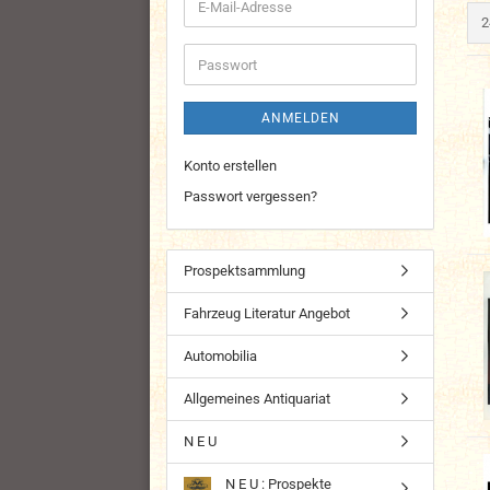
E-
p
2
Mail-
Adresse
Passwort
ANMELDEN
Konto erstellen
Passwort vergessen?
Prospektsammlung
Fahrzeug Literatur Angebot
Automobilia
Allgemeines Antiquariat
N E U
N E U : Prospekte