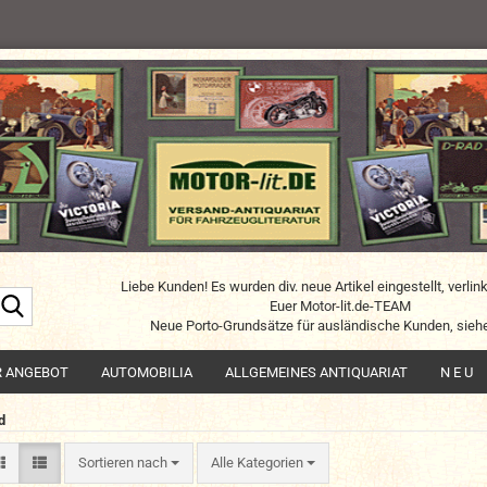
Liebe Kunden! Es wurden div. neue Artikel eingestellt, verlin
Suche...
Euer Motor-lit.de-TEAM
Neue Porto-Grundsätze für ausländische Kunden, siehe
R ANGEBOT
AUTOMOBILIA
ALLGEMEINES ANTIQUARIAT
N E U
d
Sortieren nach
Sortieren nach
Alle Kategorien