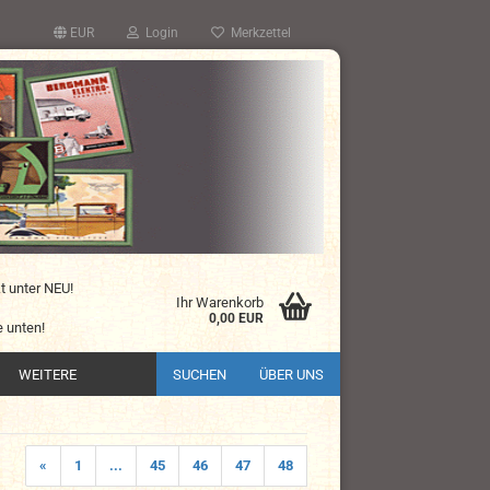
EUR
Login
Merkzettel
kt unter NEU!
Ihr Warenkorb
0,00 EUR
 unten!
WEITERE
SUCHEN
ÜBER UNS
«
1
...
45
46
47
48