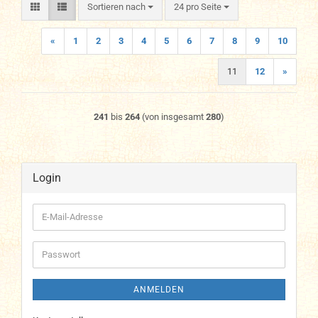
Sortieren nach
pro Seite
Sortieren nach
24 pro Seite
«
1
2
3
4
5
6
7
8
9
10
11
12
»
241
bis
264
(von insgesamt
280
)
Login
E-
Mail-
Adresse
Passwort
ANMELDEN