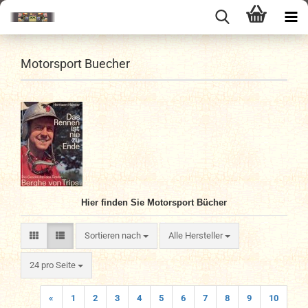
Motorsport Buecher
Hier finden Sie Motorsport
Bücher
Sortieren nach
Sortieren nach
Alle Hersteller
pro Seite
24 pro Seite
«
1
2
3
4
5
6
7
8
9
10