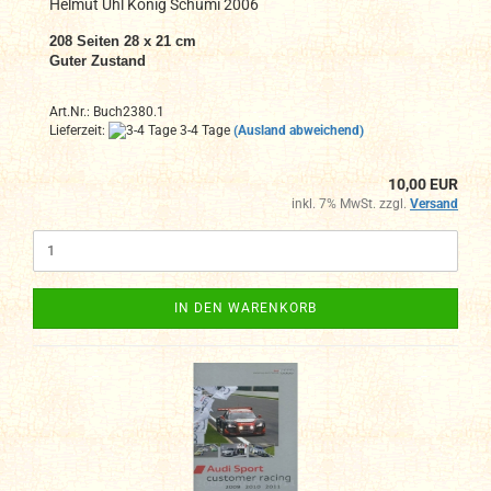
Helmut Uhl König Schumi 2006
208
Seiten 28 x 21 cm
Guter Zustand
Art.Nr.: Buch2380.1
Lieferzeit:
3-4 Tage
(Ausland abweichend)
10,00 EUR
inkl. 7% MwSt. zzgl.
Versand
IN DEN WARENKORB