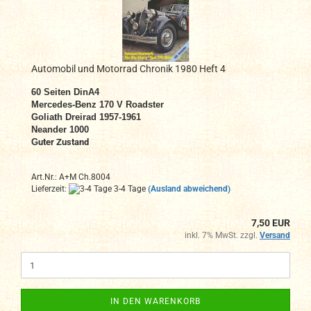
Automobil und Motorrad Chronik 1980 Heft 4
60 Seiten DinA4
Mercedes-Benz 170 V Roadster
Goliath Dreirad 1957-1961
Neander 1000
G
uter Zustand
Art.Nr.: A+M Ch.8004
Lieferzeit:
3-4 Tage
(Ausland abweichend)
7,50 EUR
inkl. 7% MwSt. zzgl.
Versand
IN DEN WARENKORB