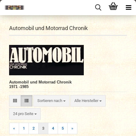
Automobil und Motorrad Chronik
Automobil und Motorrad Chronik
1971 -1985
Sortieren nach
Sortieren nach
Alle Hersteller
pro Seite
24 pro Seite
«
1
2
3
4
5
»