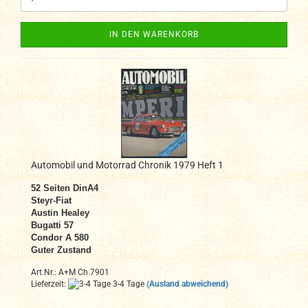
IN DEN WARENKORB
Automobil und Motorrad Chronik 1979 Heft 1
52 Seiten DinA4
Steyr-Fiat
Austin Healey
Bugatti 57
Condor A 580
Guter Zustand
Art.Nr.: A+M Ch.7901
Lieferzeit:
3-4 Tage
(Ausland abweichend)