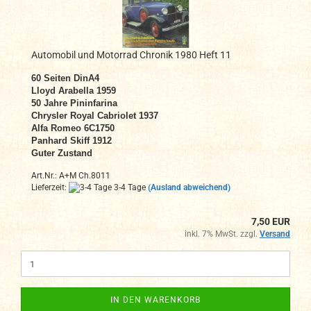
Automobil und Motorrad Chronik 1980 Heft 11
60 Seiten DinA4
Lloyd Arabella 1959
50 Jahre Pininfarina
Chrysler Royal Cabriolet 1937
Alfa Romeo 6C1750
Panhard Skiff 1912
Guter Zustand
Art.Nr.: A+M Ch.8011
Lieferzeit:
3-4 Tage
(Ausland abweichend)
7,50 EUR
inkl. 7% MwSt. zzgl.
Versand
IN DEN WARENKORB