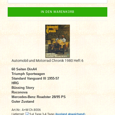
IN DEN WARENKORB
Automobil und Motorrad Chronik 1980 Heft 6
60 Seiten DinA4
Triumph Sportwagen
Standard Vanguard III 1955-57
HRG
Büssing Story
Roconova
Mercedes-Benz Roadster 28/95 PS
Guter Zustand
Art.Nr.: A+M Ch.8006
Lieferzeit:
3-4 Tage
(Ausland abweichend)