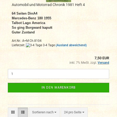
Automobil und Motorrad Chronik 1981 Heft 4
64 Seiten DinA4
Mercedes-Benz 180 1955
Talbot Lago America
So ging Borgward kaputt
Guter Zustand
Art.Nr.: A+M Ch.8104
Lieferzeit:
3-4 Tage
(Ausland abweichend)
7,50 EUR
inkl. 7% MwSt. zzgl.
Versand
IN DEN WARENKORB
Sortieren nach
pro Seite
Sortieren nach
24 pro Seite