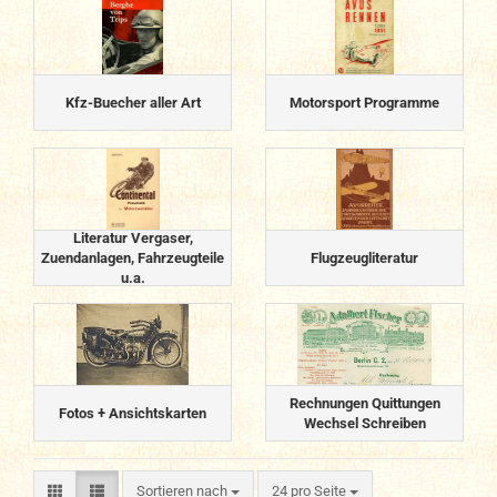
Kfz-Buecher aller Art
Motorsport Programme
Literatur Vergaser,
Zuendanlagen, Fahrzeugteile
Flugzeugliteratur
u.a.
Rechnungen Quittungen
Fotos + Ansichtskarten
Wechsel Schreiben
Sortieren nach
pro Seite
Sortieren nach
24 pro Seite