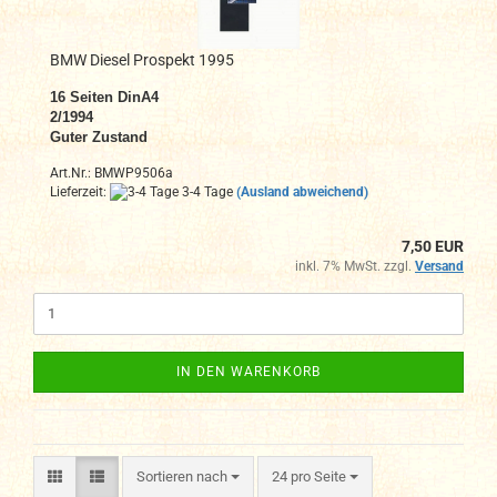
BMW Diesel Prospekt 1995
16
Seiten DinA4
2/1994
Guter Zustand
Art.Nr.: BMWP9506a
Lieferzeit:
3-4 Tage
(Ausland abweichend)
7,50 EUR
inkl. 7% MwSt. zzgl.
Versand
IN DEN WARENKORB
Sortieren nach
pro Seite
Sortieren nach
24 pro Seite