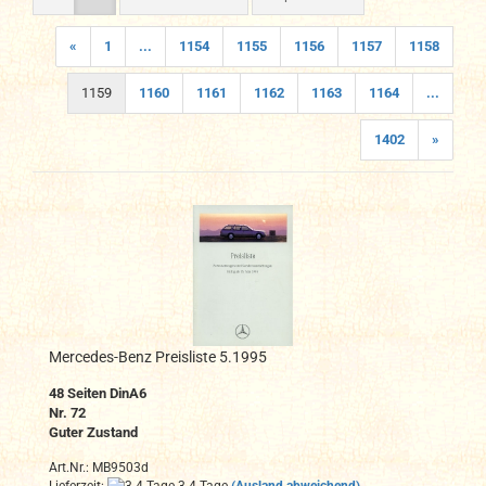
«
1
...
1154
1155
1156
1157
1158
1159
1160
1161
1162
1163
1164
...
1402
»
Mercedes-Benz Preisliste 5.1995
48
Seiten DinA6
Nr. 72
Guter Zustand
Art.Nr.: MB9503d