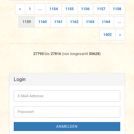
«
1
...
1154
1155
1156
1157
1158
1159
1160
1161
1162
1163
1164
...
1402
»
27793
bis
27816
(von insgesamt
33628
)
Login
E-
Mail-
Adresse
Passwort
ANMELDEN