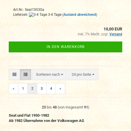
Art.Nr.: Seat10030a
Lieferzeit:
3-4 Tage
(Ausland abweichend)
10,00 EUR
inkl. 7% MwSt. zzgl.
Versand
IN DEN WARENKORB
Sortieren nach
pro Seite
Sortieren nach
24 pro Seite
«
1
2
3
4
»
25
bis
48
(von insgesamt
91
)
Seat und Fiat 1950-1982
Ab 1982 Übernahme von der Volkswagen AG