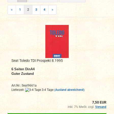
«
1
2
3
4
»
Seat Toledo TDI Prospekt 8.1995
6 Seiten DinA4
Guter Zustand
Art.Nr.: Seat9661a
Lieferzeit:
3-4 Tage
(Ausland abweichend)
7,50 EUR
inkl. 7% MwSt. zzgl.
Versand