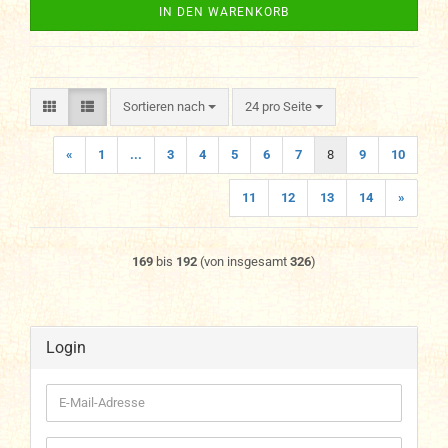
IN DEN WARENKORB
Sortieren nach
pro Seite
Sortieren nach
24 pro Seite
«
1
...
3
4
5
6
7
8
9
10
11
12
13
14
»
169
bis
192
(von insgesamt
326
)
Login
E-
Mail-
Adresse