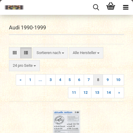
Audi 1990-1999
Sortieren nach
Sortieren nach
Alle Hersteller
pro Seite
24 pro Seite
«
1
...
3
4
5
6
7
8
9
10
11
12
13
14
»