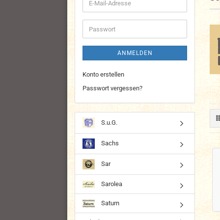
E-
Mail-
Adresse
Passwort
ANMELDEN
Konto erstellen
Passwort vergessen?
S.u.G.
Sachs
Sar
Sarolea
Saturn