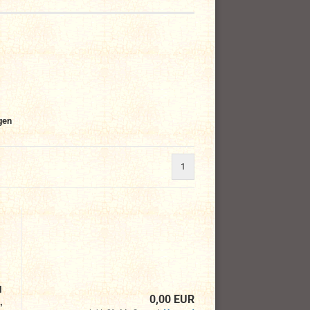
gen
1
l
0,00 EUR
,