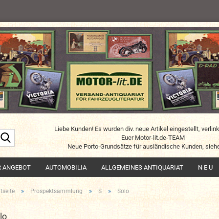
Liebe Kunden! Es wurden div. neue Artikel eingestellt, verlin
Suche...
Euer Motor-lit.de-TEAM
Neue Porto-Grundsätze für ausländische Kunden, siehe
R ANGEBOT
AUTOMOBILIA
ALLGEMEINES ANTIQUARIAT
N E U
»
»
»
tseite
Prospektsammlung
S
Solo
lo