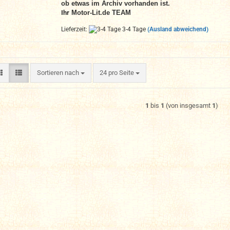
ob etwas im Archiv vorhanden ist.
Ihr
Motor-Lit.de TEAM
Lieferzeit:
3-4 Tage
(Ausland abweichend)
Sortieren nach
pro Seite
Sortieren nach
24 pro Seite
1
bis
1
(von insgesamt
1
)