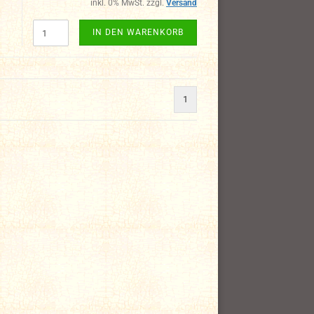
inkl. 0% MwSt. zzgl.
Versand
IN DEN WARENKORB
1