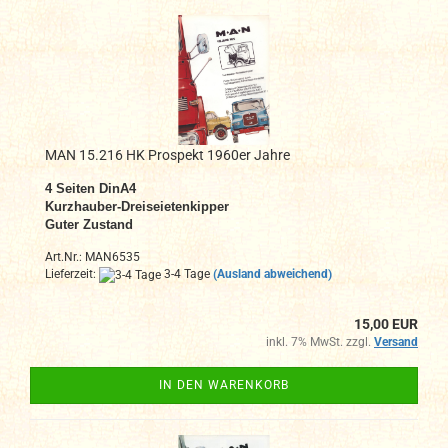
MAN 15.216 HK Prospekt 1960er Jahre
4 Seiten DinA4
Kurzhauber-Dreiseietenkipper
Guter Zustand
Art.Nr.: MAN6535
Lieferzeit:
3-4 Tage
(Ausland abweichend)
15,00 EUR
inkl. 7% MwSt. zzgl.
Versand
IN DEN WARENKORB