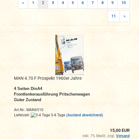
«
1
2
3
4
5
6
7
8
9
10
11
»
MAN 4.70 F Prospekt 1960er Jahre
4 Seiten DinA4
Frontlenkerausführung Pritschenwagen
Guter Zustand
Art.Nr.: MAN6510
Lieferzeit:
3-4 Tage
(Ausland abweichend)
15,00 EUR
inkl. 7% MwSt. zzgl.
Versand