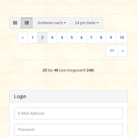
Sortieren nach
pro Seite
Sortieren nach
24 pro Seite
«
1
2
3
4
5
6
7
8
9
10
11
»
25
bis
48
(von insgesamt
248
)
Login
E-
Mail-
Adresse
Passwort