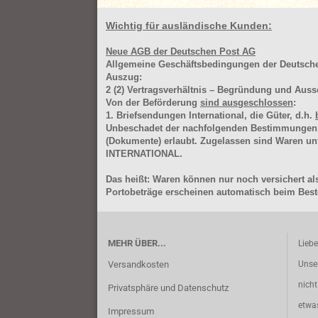
Wichtig für ausländische Kunden:
Neue AGB der Deutschen Post AG
Allgemeine Geschäftsbedingungen der Deutsc
Auszug:
2
(2)
Vertragsverhältnis – Begründung und Auss
Von der Beförderung
sind ausgeschlossen
:
1. Briefsendungen International, die Güter, d.h.
Unbeschadet der nachfolgenden Bestimmungen (Aus
(Dokumente) erlaubt. Zugelassen sind Waren 
INTERNATIONAL.
Das heißt: Waren können nur noch versichert als
Portobeträge erscheinen automatisch beim Beste
MEHR ÜBER...
Lieb
Versandkosten
Unse
nich
Privatsphäre und Datenschutz
etwa
Impressum