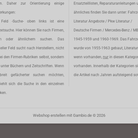
en. Daher zur Orientierung einige
Ersatzteillisten, Reparaturanleitungen 
rkungen:
ähnliches finden Sie dann unter: Fahr
Feld -Suche- oben links ist eine
Literatur Angebote / Pkw Literatur /
extsuche. Hier können Sie nach Firmen,
Deutsche Firmen / Mercedes-Benz / M
en oder ähnlichem suchen. Das
1945-1959 und 1960-1969. Das Fahrz
eller Feld sucht nach Herstellern, nicht
wurde von 1955-1963 gebaut, Literatur 
ei den Firmen-Rubriken selbst, sondern
wenn vorhanden,
nur
in diesen Katego
unter Büchern und Zeitschriften. Wenn
vorhanden. Innerhalb der Kategorien s
breit gefächerter suchen möchten,
die Artikel nach Jahren aufsteigend sot
iehlt sich die Suche in den einzelnen
ken.
Webshop erstellen
mit Gambio.de © 2026