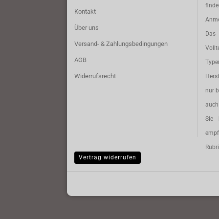
find
Kontakt
Anme
Über uns
Das 
Versand- & Zahlungsbedingungen
Vollt
AGB
Typ
Widerrufsrecht
Herst
nur b
auch 
Sie 
empf
Rubri
Vertrag widerrufen