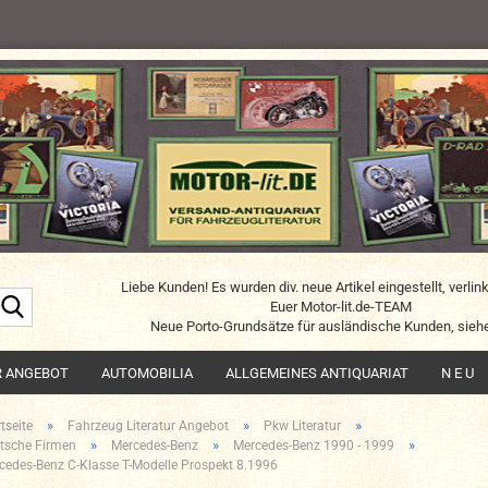
Liebe Kunden! Es wurden div. neue Artikel eingestellt, verlin
Suche...
Euer Motor-lit.de-TEAM
Neue Porto-Grundsätze für ausländische Kunden, siehe
R ANGEBOT
AUTOMOBILIA
ALLGEMEINES ANTIQUARIAT
N E U
»
»
»
tseite
Fahrzeug Literatur Angebot
Pkw Literatur
»
»
»
tsche Firmen
Mercedes-Benz
Mercedes-Benz 1990 - 1999
cedes-Benz C-Klasse T-Modelle Prospekt 8.1996