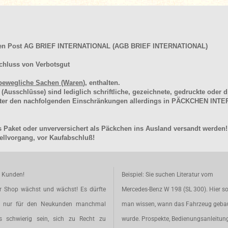
hen Post AG BRIEF INTERNATIONAL (AGB BRIEF INTERNATIONAL)
chluss von Verbotsgut
bewegliche Sachen (Waren
), enthalten.
schlüsse) sind lediglich schriftliche, gezeichnete, gedruckte oder di
unter den nachfolgenden Einschränkungen allerdings in PÄCKCHEN I
 Paket oder unverversichert als Päckchen ins Ausland versandt werden!
llvorgang, vor Kaufabschluß!
e Kunden!
Beispiel: Sie suchen Literatur vom
r Shop wächst und wächst! Es dürfte
Mercedes-Benz W 198 (SL 300). Hier so
t nur für den Neukunden manchmal
man wissen, wann das Fahrzeug geba
s schwierig sein, sich zu Recht zu
wurde. Prospekte, Bedienungsanleitun