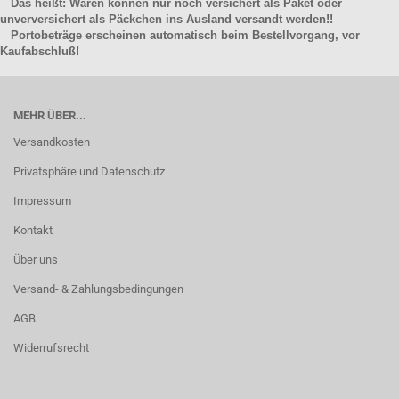
Das heißt: Waren können nur noch versichert als Paket oder
unverversichert als Päckchen ins Ausland versandt werden!!
Portobeträge erscheinen automatisch beim Bestellvorgang, vor
Kaufabschluß!
MEHR ÜBER...
Versandkosten
Privatsphäre und Datenschutz
Impressum
Kontakt
Über uns
Versand- & Zahlungsbedingungen
AGB
Widerrufsrecht