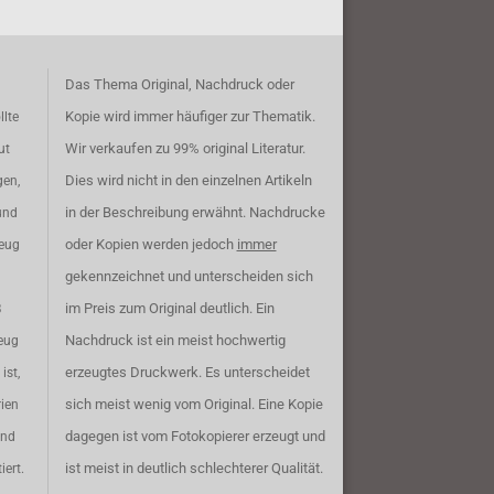
Das Thema Original, Nachdruck oder
Kopie wird immer häufiger zur Thematik.
llte
Wir verkaufen zu 99% original Literatur.
ut
Dies wird nicht in den einzelnen Artikeln
gen,
in der Beschreibung erwähnt. Nachdrucke
und
oder Kopien werden jedoch
immer
zeug
gekennzeichnet und unterscheiden sich
im Preis zum Original deutlich. Ein
B
Nachdruck ist ein meist hochwertig
eug
erzeugtes Druckwerk. Es unterscheidet
ist,
sich meist wenig vom Original. Eine Kopie
rien
dagegen ist vom Fotokopierer erzeugt und
ind
ist meist in deutlich schlechterer Qualität.
iert.