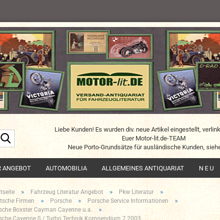
Liebe Kunden! Es wurden div. neue Artikel eingestellt, verlin
Suche...
Euer Motor-lit.de-TEAM
Neue Porto-Grundsätze für ausländische Kunden, siehe
R ANGEBOT
AUTOMOBILIA
ALLGEMEINES ANTIQUARIAT
N E U
»
»
»
tseite
Fahrzeug Literatur Angebot
Pkw Literatur
»
»
»
tsche Firmen
Porsche
Porsche Service Informationen
»
sche Boxster Cayman Cayenne u.a.
sche Cayenne S / Turbo Technik Kompendium 7.2003