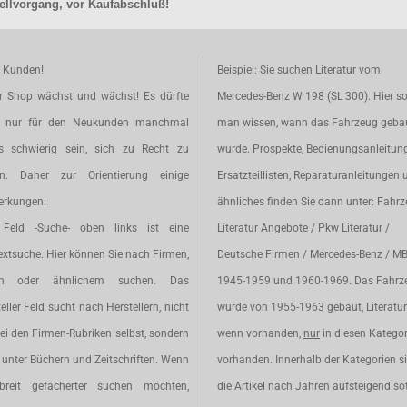
llvorgang, vor Kaufabschluß!
e Kunden!
Beispiel: Sie suchen Literatur vom
r Shop wächst und wächst! Es dürfte
Mercedes-Benz W 198 (SL 300). Hier so
t nur für den Neukunden manchmal
man wissen, wann das Fahrzeug geba
s schwierig sein, sich zu Recht zu
wurde. Prospekte, Bedienungsanleitun
en. Daher zur Orientierung einige
Ersatzteillisten, Reparaturanleitungen 
rkungen:
ähnliches finden Sie dann unter: Fahr
Feld -Suche- oben links ist eine
Literatur Angebote / Pkw Literatur /
extsuche. Hier können Sie nach Firmen,
Deutsche Firmen / Mercedes-Benz / M
en oder ähnlichem suchen. Das
1945-1959 und 1960-1969. Das Fahrz
eller Feld sucht nach Herstellern, nicht
wurde von 1955-1963 gebaut, Literatur 
ei den Firmen-Rubriken selbst, sondern
wenn vorhanden,
nur
in diesen Katego
unter Büchern und Zeitschriften. Wenn
vorhanden. Innerhalb der Kategorien s
breit gefächerter suchen möchten,
die Artikel nach Jahren aufsteigend sot