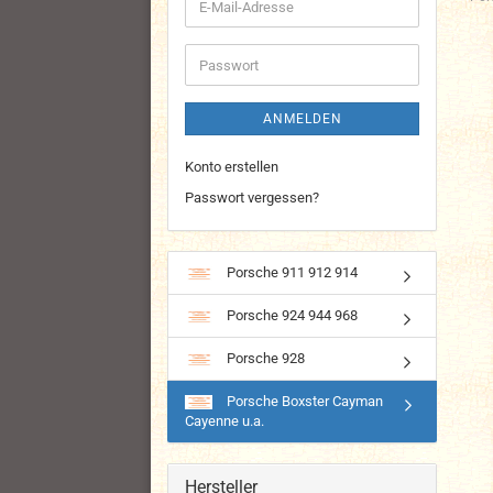
E-
Mail-
Adresse
Passwort
ANMELDEN
Konto erstellen
Passwort vergessen?
Porsche 911 912 914
Porsche 924 944 968
Porsche 928
Porsche Boxster Cayman
Cayenne u.a.
Hersteller