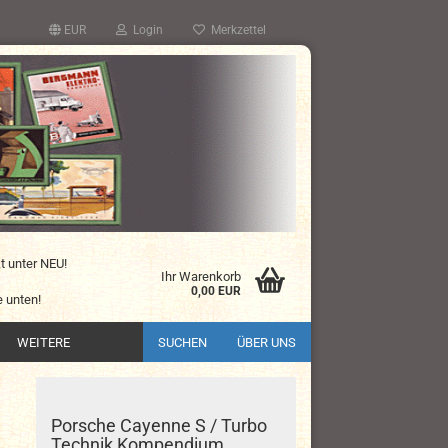
EUR
Login
Merkzettel
kt unter NEU!
Ihr Warenkorb
0,00 EUR
 unten!
WEITERE
SUCHEN
ÜBER UNS
Porsche Cayenne S / Turbo
Technik Kompendium