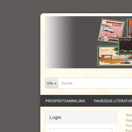
Alle
PROSPEKTSAMMLUNG
FAHRZEUG LITERATU
Star
Login
Deu
Por
Por