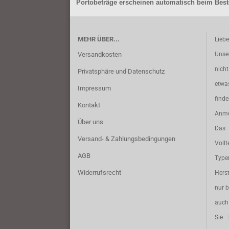
Portobeträge erscheinen automatisch beim Beste
MEHR ÜBER...
Lieb
Versandkosten
Unse
nich
Privatsphäre und Datenschutz
etwa
Impressum
find
Kontakt
Anme
Über uns
Das 
Versand- & Zahlungsbedingungen
Vollt
AGB
Typ
Widerrufsrecht
Herst
nur b
auch 
Sie 