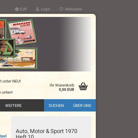
EUR
Login
Merkzettel
kt unter NEU!
Ihr Warenkorb
0,00 EUR
 unten!
WEITERE
SUCHEN
ÜBER UNS
Auto, Motor & Sport 1970
Opel
Heft 10