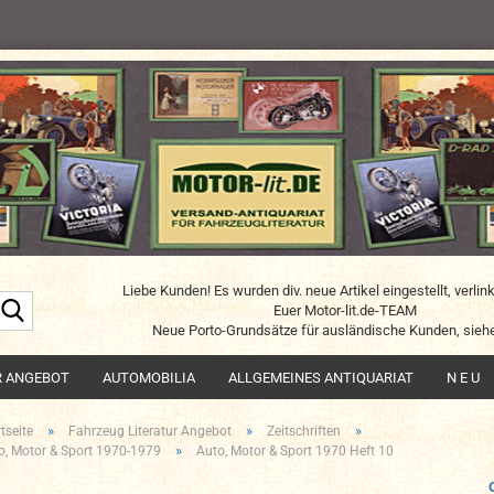
Liebe Kunden! Es wurden div. neue Artikel eingestellt, verlin
Suche...
Euer Motor-lit.de-TEAM
Neue Porto-Grundsätze für ausländische Kunden, siehe
R ANGEBOT
AUTOMOBILIA
ALLGEMEINES ANTIQUARIAT
N E U
»
»
»
tseite
Fahrzeug Literatur Angebot
Zeitschriften
»
o, Motor & Sport 1970-1979
Auto, Motor & Sport 1970 Heft 10