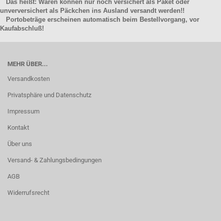
Das heißt: Waren können nur noch versichert als Paket oder
unverversichert als Päckchen ins Ausland versandt werden!!
Portobeträge erscheinen automatisch beim Bestellvorgang, vor
Kaufabschluß!
MEHR ÜBER...
Versandkosten
Privatsphäre und Datenschutz
Impressum
Kontakt
Über uns
Versand- & Zahlungsbedingungen
AGB
Widerrufsrecht