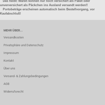
Das heißt: Waren können nur noch versichert als Paket oder
unverversichert als Päckchen ins Ausland versandt werden!!
Portobeträge erscheinen automatisch beim Bestellvorgang, vor
Kaufabschluß!
MEHR ÜBER...
Versandkosten
Privatsphäre und Datenschutz
Impressum
Kontakt
Über uns
Versand- & Zahlungsbedingungen
AGB
Widerrufsrecht