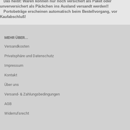
Das heißt: Waren können nur noch versichert als Paket oder
unverversichert als Päckchen ins Ausland versandt werden!!
Portobeträge erscheinen automatisch beim Bestellvorgang, vor
Kaufabschluß!
MEHR ÜBER...
Versandkosten
Privatsphäre und Datenschutz
Impressum
Kontakt
Über uns
Versand- & Zahlungsbedingungen
AGB
Widerrufsrecht