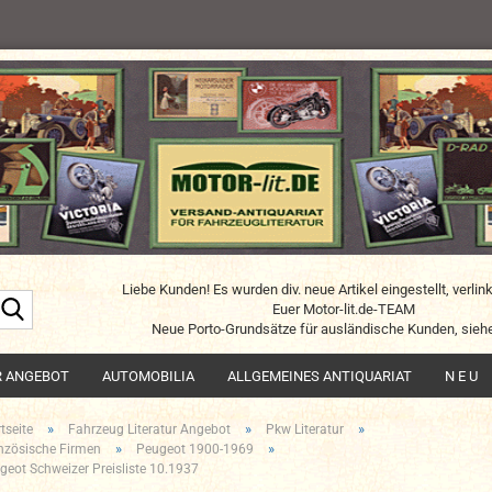
Liebe Kunden! Es wurden div. neue Artikel eingestellt, verlin
Suche...
Euer Motor-lit.de-TEAM
Neue Porto-Grundsätze für ausländische Kunden, siehe
R ANGEBOT
AUTOMOBILIA
ALLGEMEINES ANTIQUARIAT
N E U
»
»
»
tseite
Fahrzeug Literatur Angebot
Pkw Literatur
»
»
nzösische Firmen
Peugeot 1900-1969
geot Schweizer Preisliste 10.1937