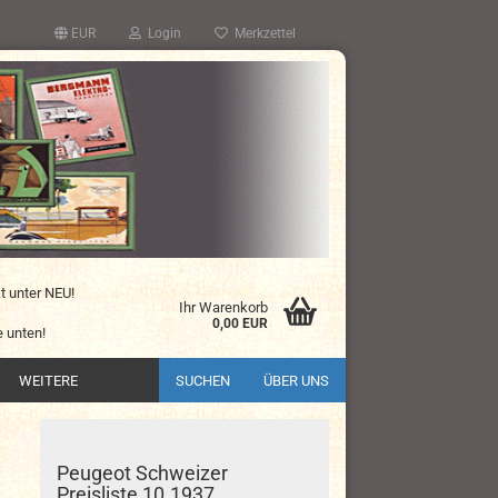
EUR
Login
Merkzettel
kt unter NEU!
Ihr Warenkorb
0,00 EUR
 unten!
WEITERE
SUCHEN
ÜBER UNS
Peugeot Schweizer
Preisliste 10.1937