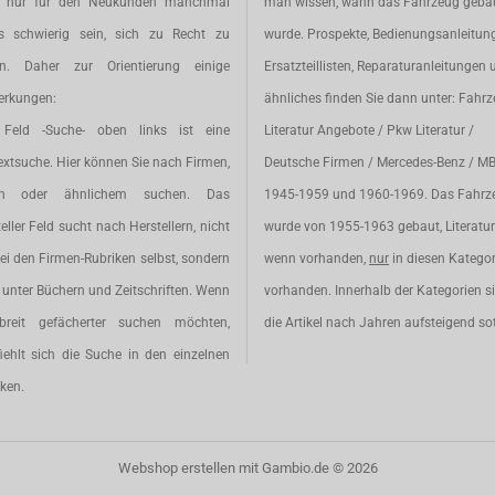
t nur für den Neukunden manchmal
man wissen, wann das Fahrzeug geba
s schwierig sein, sich zu Recht zu
wurde. Prospekte, Bedienungsanleitun
en. Daher zur Orientierung einige
Ersatzteillisten, Reparaturanleitungen 
rkungen:
ähnliches finden Sie dann unter: Fahr
Feld -Suche- oben links ist eine
Literatur Angebote / Pkw Literatur /
extsuche. Hier können Sie nach Firmen,
Deutsche Firmen / Mercedes-Benz / M
en oder ähnlichem suchen. Das
1945-1959 und 1960-1969. Das Fahrz
eller Feld sucht nach Herstellern, nicht
wurde von 1955-1963 gebaut, Literatur 
ei den Firmen-Rubriken selbst, sondern
wenn vorhanden,
nur
in diesen Katego
unter Büchern und Zeitschriften. Wenn
vorhanden. Innerhalb der Kategorien s
breit gefächerter suchen möchten,
die Artikel nach Jahren aufsteigend sot
iehlt sich die Suche in den einzelnen
ken.
Webshop erstellen
mit Gambio.de © 2026