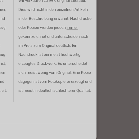
Wir verkaufen zu 99% original Literatur.
ut
Dies wird nicht in den einzelnen Artikeln
gen,
in der Beschreibung erwähnt. Nachdrucke
und
oder Kopien werden jedoch
immer
zeug
gekennzeichnet und unterscheiden sich
im Preis zum Original deutlich. Ein
B
Nachdruck ist ein meist hochwertig
eug
erzeugtes Druckwerk. Es unterscheidet
ist,
sich meist wenig vom Original. Eine Kopie
rien
dagegen ist vom Fotokopierer erzeugt und
ind
ist meist in deutlich schlechterer Qualität.
iert.