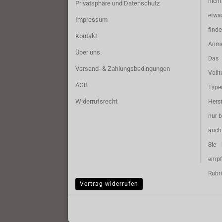
nich
Privatsphäre und Datenschutz
etwa
Impressum
find
Kontakt
Anme
Über uns
Das 
Versand- & Zahlungsbedingungen
Vollt
AGB
Typ
Widerrufsrecht
Herst
nur b
auch 
Sie 
empf
Rubri
Vertrag widerrufen