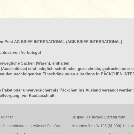
hen Post AG BRIEF INTERNATIONAL (AGB BRIEF INTERNATIONAL)
chluss von Verbotsgut
bewegliche Sachen (Waren
), enthalten.
schlüsse) sind lediglich schriftliche, gezeichnete, gedruckte oder di
unter den nachfolgenden Einschränkungen allerdings in PÄCKCHEN I
 Paket oder unverversichert als Päckchen ins Ausland versandt werden!
llvorgang, vor Kaufabschluß!
e Kunden!
Beispiel: Sie suchen Literatur vom
r Shop wächst und wächst! Es dürfte
Mercedes-Benz W 198 (SL 300). Hier so