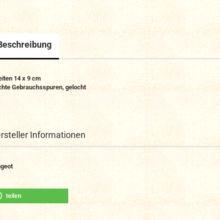
Beschreibung
eiten 14 x 9 cm
chte Gebrauchsspuren, gelocht
rsteller Informationen
geot
teilen