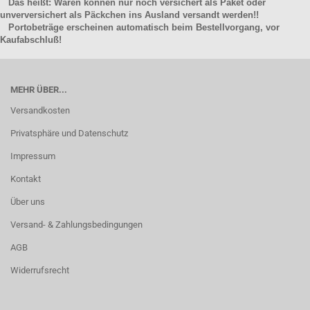
Das heißt: Waren können nur noch versichert als Paket oder
unverversichert als Päckchen ins Ausland versandt werden!!
Portobeträge erscheinen automatisch beim Bestellvorgang, vor
Kaufabschluß!
MEHR ÜBER...
Versandkosten
Privatsphäre und Datenschutz
Impressum
Kontakt
Über uns
Versand- & Zahlungsbedingungen
AGB
Widerrufsrecht