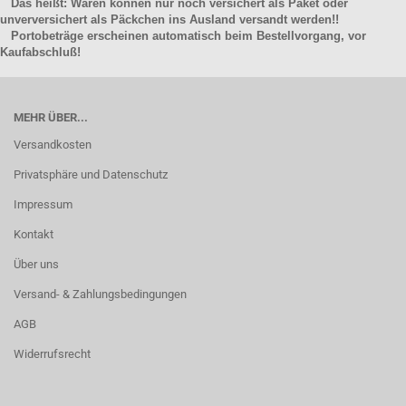
Das heißt: Waren können nur noch versichert als Paket oder
unverversichert als Päckchen ins Ausland versandt werden!!
Portobeträge erscheinen automatisch beim Bestellvorgang, vor
Kaufabschluß!
MEHR ÜBER...
Versandkosten
Privatsphäre und Datenschutz
Impressum
Kontakt
Über uns
Versand- & Zahlungsbedingungen
AGB
Widerrufsrecht