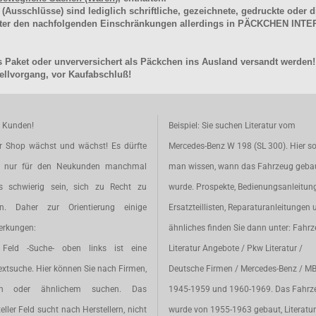
schlüsse) sind lediglich schriftliche, gezeichnete, gedruckte oder di
unter den nachfolgenden Einschränkungen allerdings in PÄCKCHEN I
 Paket oder unverversichert als Päckchen ins Ausland versandt werden!
llvorgang, vor Kaufabschluß!
e Kunden!
Beispiel: Sie suchen Literatur vom
r Shop wächst und wächst! Es dürfte
Mercedes-Benz W 198 (SL 300). Hier so
t nur für den Neukunden manchmal
man wissen, wann das Fahrzeug geba
s schwierig sein, sich zu Recht zu
wurde. Prospekte, Bedienungsanleitun
en. Daher zur Orientierung einige
Ersatzteillisten, Reparaturanleitungen 
rkungen:
ähnliches finden Sie dann unter: Fahr
Feld -Suche- oben links ist eine
Literatur Angebote / Pkw Literatur /
extsuche. Hier können Sie nach Firmen,
Deutsche Firmen / Mercedes-Benz / M
en oder ähnlichem suchen. Das
1945-1959 und 1960-1969. Das Fahrz
eller Feld sucht nach Herstellern, nicht
wurde von 1955-1963 gebaut, Literatur 