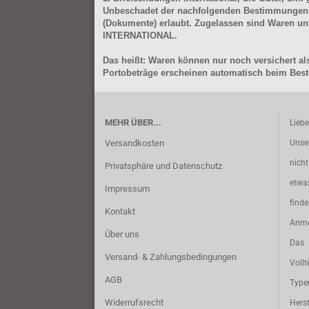
Unbeschadet der nachfolgenden Bestimmungen (Aus
(Dokumente) erlaubt. Zugelassen sind Waren 
INTERNATIONAL.
Das heißt: Waren können nur noch versichert als
Portobeträge erscheinen automatisch beim Beste
MEHR ÜBER...
Lieb
Versandkosten
Unse
nich
Privatsphäre und Datenschutz
etwa
Impressum
find
Kontakt
Anme
Über uns
Das 
Versand- & Zahlungsbedingungen
Vollt
AGB
Typ
Widerrufsrecht
Herst