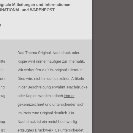
gitale Mitteilungen und Informationen
NTERNATIONAL und WARENPOST
!
Das Thema Original, Nachdruck oder
Kopie wird immer häufiger zur Thematik.
llte
Wir verkaufen zu 99% original Literatur.
ut
Dies wird nicht in den einzelnen Artikeln
gen,
in der Beschreibung erwähnt. Nachdrucke
und
oder Kopien werden jedoch
immer
zeug
gekennzeichnet und unterscheiden sich
im Preis zum Original deutlich. Ein
B
Nachdruck ist ein meist hochwertig
eug
erzeugtes Druckwerk. Es unterscheidet
ist,