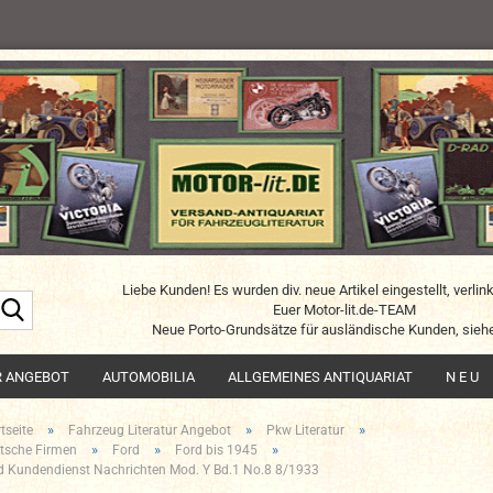
Liebe Kunden! Es wurden div. neue Artikel eingestellt, verlin
Suche...
Euer Motor-lit.de-TEAM
Neue Porto-Grundsätze für ausländische Kunden, siehe
R ANGEBOT
AUTOMOBILIA
ALLGEMEINES ANTIQUARIAT
N E U
»
»
»
tseite
Fahrzeug Literatur Angebot
Pkw Literatur
»
»
»
tsche Firmen
Ford
Ford bis 1945
d Kundendienst Nachrichten Mod. Y Bd.1 No.8 8/1933