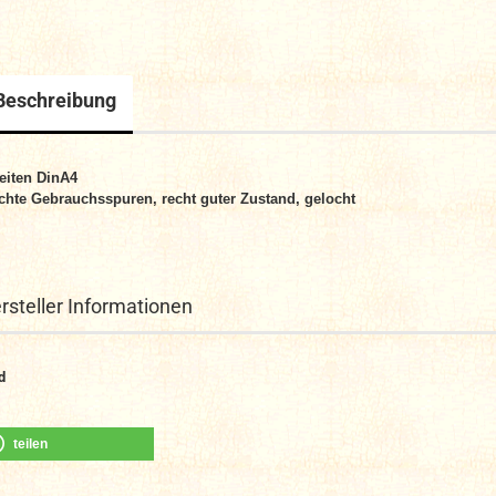
Beschreibung
eiten DinA4
chte Gebrauchsspuren, recht guter Zustand, gelocht
rsteller Informationen
d
teilen