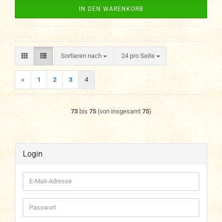
IN DEN WARENKORB
Sortieren nach
pro Seite
Sortieren nach
24 pro Seite
«
1
2
3
4
73
bis
75
(von insgesamt
75
)
Login
E-
Mail-
Adresse
Passwort