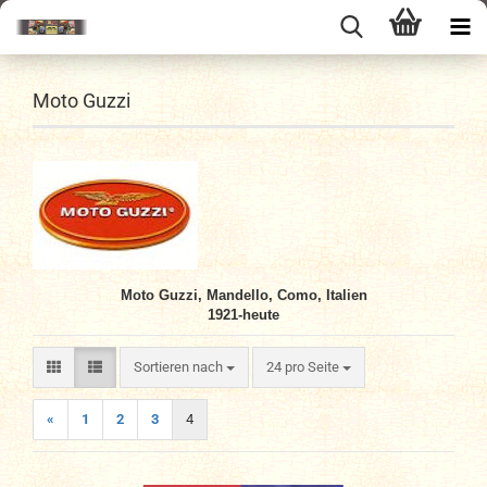
Moto Guzzi
Moto Guzzi, Mandello, Como, Italien
1921-heute
Sortieren nach
pro Seite
Sortieren nach
24 pro Seite
«
1
2
3
4