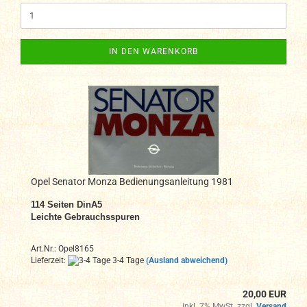
IN DEN WARENKORB
Opel Senator Monza Bedienungsanleitung 1981
114
Seiten DinA
5
Leichte Gebrauchsspuren
Art.Nr.: Opel8165
Lieferzeit:
3-4 Tage
(Ausland abweichend)
20,00 EUR
inkl. 7% MwSt. zzgl.
Versand