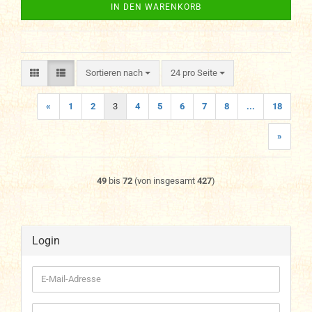
IN DEN WARENKORB
Sortieren nach
pro Seite
Sortieren nach
24 pro Seite
«
1
2
3
4
5
6
7
8
...
18
»
49
bis
72
(von insgesamt
427
)
Login
E-
Mail-
Adresse