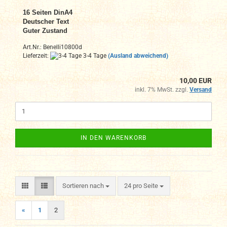
16
Seiten DinA4
Deutscher Text
Guter Zustand
Art.Nr.: Benelli10800d
Lieferzeit:
3-4 Tage
(Ausland abweichend)
10,00 EUR
inkl. 7% MwSt. zzgl.
Versand
IN DEN WARENKORB
Sortieren nach
pro Seite
Sortieren nach
24 pro Seite
«
1
2