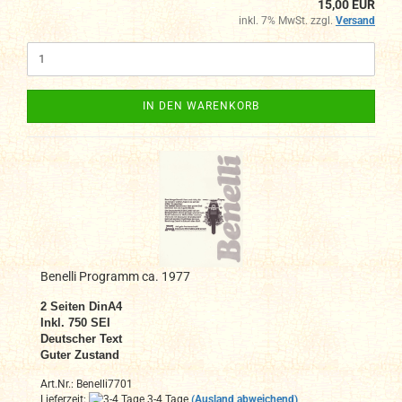
15,00 EUR
inkl. 7% MwSt. zzgl.
Versand
IN DEN WARENKORB
Benelli Programm ca. 1977
2 Seiten DinA4
Inkl. 750 SEI
Deutscher Text
Guter Zustand
Art.Nr.: Benelli7701
Lieferzeit:
3-4 Tage
(Ausland abweichend)