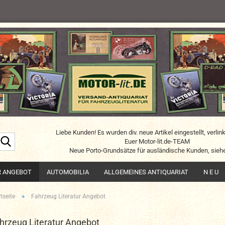
Liebe Kunden! Es wurden div. neue Artikel eingestellt, verlin
Suche...
Euer Motor-lit.de-TEAM
Neue Porto-Grundsätze für ausländische Kunden, siehe
R ANGEBOT
AUTOMOBILIA
ALLGEMEINES ANTIQUARIAT
N E U
»
tseite
Fahrzeug Literatur Angebot
hrzeug Literatur Angebot