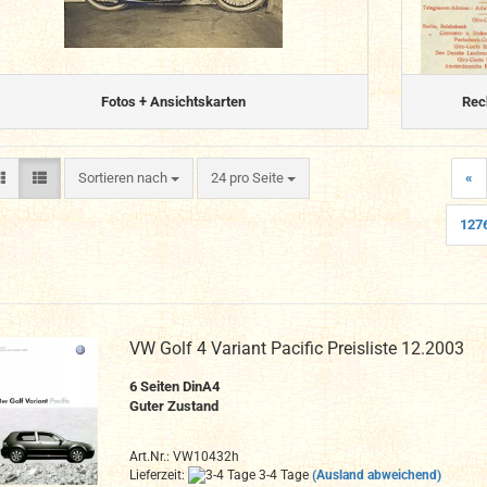
Fotos + Ansichtskarten
Rec
Sortieren nach
pro Seite
Sortieren nach
24 pro Seite
«
127
VW Golf 4 Variant Pacific Preisliste 12.2003
6 Seiten DinA4
Guter Zustand
Art.Nr.: VW10432h
Lieferzeit:
3-4 Tage
(Ausland abweichend)