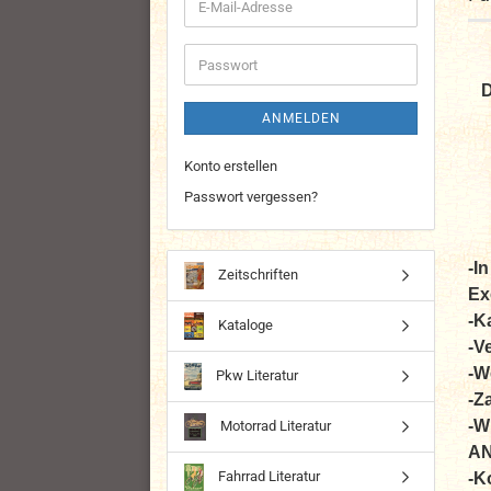
E-
Mail-
Adresse
Passwort
D
ANMELDEN
Konto erstellen
Passwort vergessen?
-I
Zeitschriften
Ex
-K
Kataloge
-V
-W
Pkw Literatur
-Z
-W
Motorrad Literatur
A
Fahrrad Literatur
-K