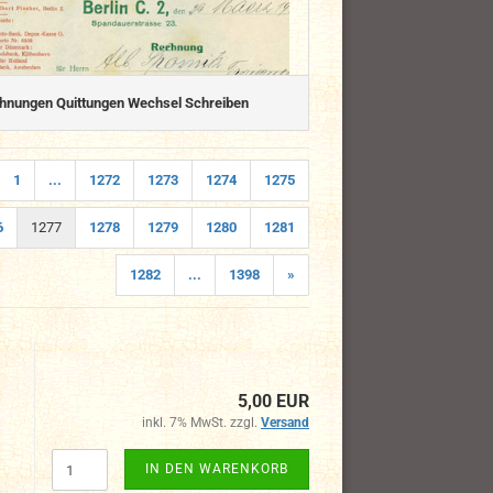
hnungen Quittungen Wechsel Schreiben
1
...
1272
1273
1274
1275
6
1277
1278
1279
1280
1281
1282
...
1398
»
5,00 EUR
inkl. 7% MwSt. zzgl.
Versand
IN DEN WARENKORB