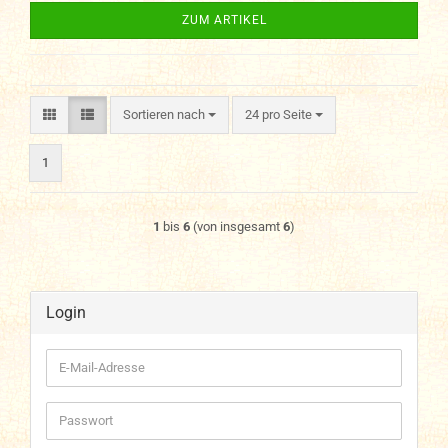
ZUM ARTIKEL
Sortieren nach
pro Seite
Sortieren nach
24 pro Seite
1
1
bis
6
(von insgesamt
6
)
Login
E-
Mail-
Adresse
Passwort