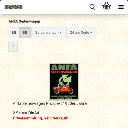
ANFA Seitenwagen
Sortieren nach
pro Seite
Sortieren nach
24 pro Seite
1
Anfa Seitenwagen Prospekt 1920er Jahre
2
Seiten DinA4
Privatsammlung, kein Verkauf!!