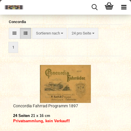
Concordia
Sortieren nach
pro Seite
Sortieren nach
24 pro Seite
1
Concordia Fahrrad Programm 1897
24 Seiten
21 x 16 cm
P
rivatsammlung, kein Verkauf!!