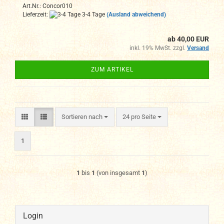
Art.Nr.: Concor010
Lieferzeit:
3-4 Tage
(Ausland abweichend)
ab 40,00 EUR
inkl. 19% MwSt. zzgl.
Versand
ZUM ARTIKEL
Sortieren nach
pro Seite
Sortieren nach
24 pro Seite
1
1
bis
1
(von insgesamt
1
)
Login