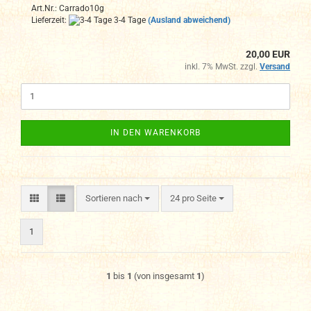
Art.Nr.: Carrado10g
Lieferzeit:
3-4 Tage
(Ausland abweichend)
20,00 EUR
inkl. 7% MwSt. zzgl.
Versand
IN DEN WARENKORB
Sortieren nach
pro Seite
Sortieren nach
24 pro Seite
1
1
bis
1
(von insgesamt
1
)