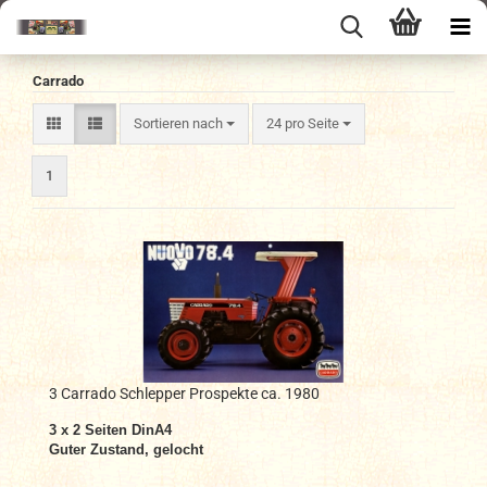
Carrado
Sortieren nach
pro Seite
Sortieren nach
24 pro Seite
1
3 Carrado Schlepper Prospekte ca. 1980
3 x 2 Seiten DinA4
Guter Zustand, gelocht