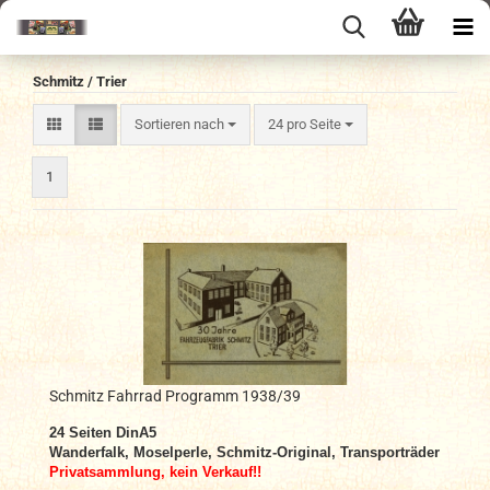
Schmitz / Trier
Sortieren nach
pro Seite
Sortieren nach
24 pro Seite
1
Schmitz Fahrrad Programm 1938/39
24
Seiten DinA
5
Wanderfalk, Moselperle, Schmitz-Original, Transporträder
Privatsammlung, kein Verkauf!!