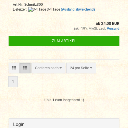
Art.Nr.: Schmitz300
Lieferzeit:
3-4 Tage
(Ausland abweichend)
ab 24,00 EUR
inkl. 19% MwSt. zzgl.
Versand
ZUM ARTIKEL
Sortieren nach
pro Seite
Sortieren nach
24 pro Seite
1
1
bis
1
(von insgesamt
1
)
Login