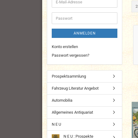
E-
p
2
Mail-
Adresse
Passwort
ANMELDEN
Konto erstellen
Passwort vergessen?
Prospektsammlung
Fahrzeug Literatur Angebot
Automobilia
Allgemeines Antiquariat
N E U
N E U : Prospekte