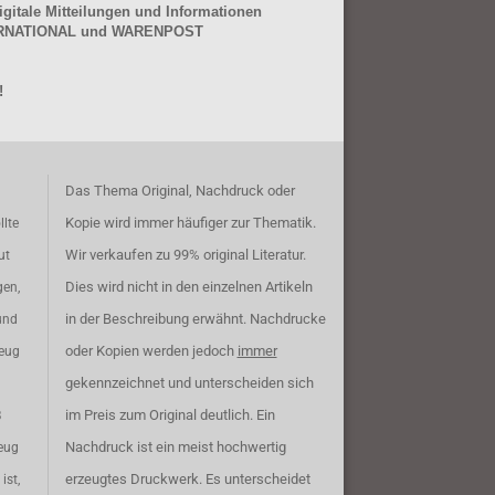
gitale Mitteilungen und Informationen
NTERNATIONAL und WARENPOST
!
Das Thema Original, Nachdruck oder
Kopie wird immer häufiger zur Thematik.
llte
Wir verkaufen zu 99% original Literatur.
ut
Dies wird nicht in den einzelnen Artikeln
gen,
in der Beschreibung erwähnt. Nachdrucke
und
oder Kopien werden jedoch
immer
zeug
gekennzeichnet und unterscheiden sich
im Preis zum Original deutlich. Ein
B
Nachdruck ist ein meist hochwertig
eug
erzeugtes Druckwerk. Es unterscheidet
ist,