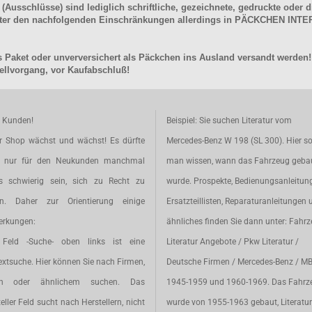
schlüsse) sind lediglich schriftliche, gezeichnete, gedruckte oder di
unter den nachfolgenden Einschränkungen allerdings in PÄCKCHEN I
 Paket oder unverversichert als Päckchen ins Ausland versandt werden!
llvorgang, vor Kaufabschluß!
e Kunden!
Beispiel: Sie suchen Literatur vom
r Shop wächst und wächst! Es dürfte
Mercedes-Benz W 198 (SL 300). Hier so
t nur für den Neukunden manchmal
man wissen, wann das Fahrzeug geba
s schwierig sein, sich zu Recht zu
wurde. Prospekte, Bedienungsanleitun
en. Daher zur Orientierung einige
Ersatzteillisten, Reparaturanleitungen 
rkungen:
ähnliches finden Sie dann unter: Fahr
Feld -Suche- oben links ist eine
Literatur Angebote / Pkw Literatur /
extsuche. Hier können Sie nach Firmen,
Deutsche Firmen / Mercedes-Benz / M
en oder ähnlichem suchen. Das
1945-1959 und 1960-1969. Das Fahrz
eller Feld sucht nach Herstellern, nicht
wurde von 1955-1963 gebaut, Literatur 