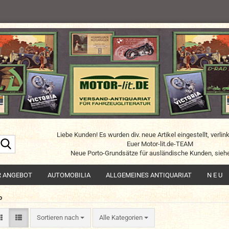
Liebe Kunden! Es wurden div. neue Artikel eingestellt, verlin
Suche...
Euer Motor-lit.de-TEAM
Neue Porto-Grundsätze für ausländische Kunden, siehe
R ANGEBOT
AUTOMOBILIA
ALLGEMEINES ANTIQUARIAT
N E U
o
Sortieren nach
Sortieren nach
Alle Kategorien