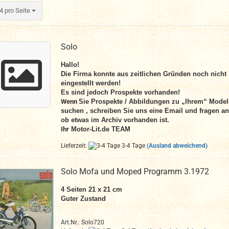
ro Seite
4 pro Seite
Solo
Hallo!
Die Firma konnte aus zeitlichen Gründen noch nicht
eingestellt werden!
Es sind jedoch Prospekte vorhanden!
Wenn
Sie Prospekte / Abbildungen zu „Ihrem“ Model
suchen , schreiben Sie uns eine Email und fragen an
ob etwas im Archiv vorhanden ist.
Ihr
Motor-Lit.de TEAM
Lieferzeit:
3-4 Tage
(Ausland abweichend)
Solo Mofa und Moped Programm 3.1972
4 Seiten 21 x 21 cm
Guter Zustand
Art.Nr.: Solo720