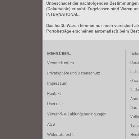
Unbeschadet der nachfolgenden Bestimmungen (Aus
(Dokumente) erlaubt. Zugelassen sind Waren 
INTERNATIONAL.
Das heißt: Waren können nur noch versichert als
Portobeträge erscheinen automatisch beim Beste
MEHR ÜBER...
Lieb
Versandkosten
Unse
nich
Privatsphäre und Datenschutz
etwa
Impressum
find
Kontakt
Anme
Über uns
Das 
Versand- & Zahlungsbedingungen
Vollt
AGB
Typ
Widerrufsrecht
Herst