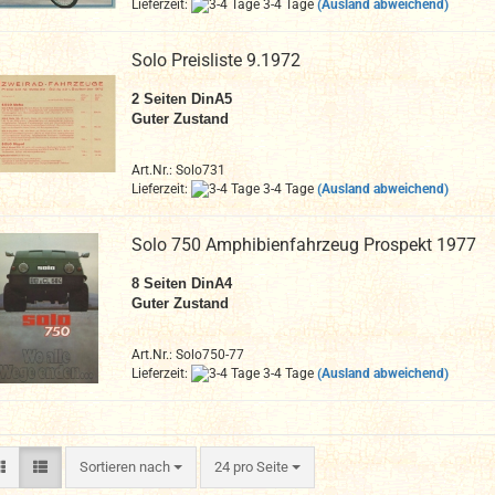
Lieferzeit:
3-4 Tage
(Ausland abweichend)
Solo Preisliste 9.1972
2
Seiten DinA
5
Guter Zustand
Art.Nr.: Solo731
Lieferzeit:
3-4 Tage
(Ausland abweichend)
Solo 750 Amphibienfahrzeug Prospekt 1977
8
Seiten DinA4
Guter Zustand
Art.Nr.: Solo750-77
Lieferzeit:
3-4 Tage
(Ausland abweichend)
Sortieren nach
pro Seite
Sortieren nach
24 pro Seite