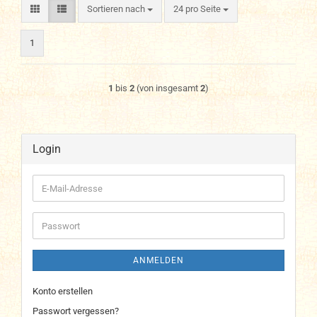
Sortieren nach
pro Seite
Sortieren nach
24 pro Seite
1
1
bis
2
(von insgesamt
2
)
Login
E-
Mail-
Adresse
Passwort
ANMELDEN
Konto erstellen
Passwort vergessen?