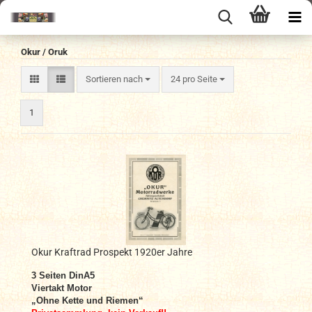
Okur / Oruk
Sortieren nach
pro Seite
Sortieren nach
24 pro Seite
1
Okur Kraftrad Prospekt 1920er Jahre
3 Seiten DinA5
Viertakt Motor
„Ohne Kette und Riemen“