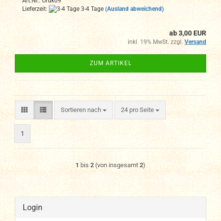
Art.Nr.: Oruk09
Lieferzeit:
3-4 Tage
(Ausland abweichend)
ab 3,00 EUR
inkl. 19% MwSt. zzgl.
Versand
ZUM ARTIKEL
Sortieren nach
pro Seite
Sortieren nach
24 pro Seite
1
1
bis
2
(von insgesamt
2
)
Login