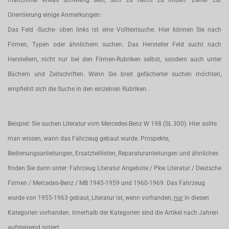
manchmal etwas schwierig sein, sich zu Recht zu finden. Daher zur
Orientierung einige Anmerkungen:
Das Feld -Suche- oben links ist eine Volltextsuche. Hier können Sie nach
Firmen, Typen oder ähnlichem suchen. Das Hersteller Feld sucht nach
Herstellern, nicht nur bei den Firmen-Rubriken selbst, sondern auch unter
Büchern und Zeitschriften. Wenn Sie breit gefächerter suchen möchten,
empfiehlt sich die Suche in den einzelnen Rubriken.
Beispiel: Sie suchen Literatur vom Mercedes-Benz W 198 (SL 300). Hier sollte
man wissen, wann das Fahrzeug gebaut wurde. Prospekte,
Bedienungsanleitungen, Ersatzteillisten, Reparaturanleitungen und ähnliches
finden Sie dann unter: Fahrzeug Literatur Angebote / Pkw Literatur / Deutsche
Firmen / Mercedes-Benz / MB 1945-1959 und 1960-1969. Das Fahrzeug
wurde von 1955-1963 gebaut, Literatur ist, wenn vorhanden,
nur
in diesen
Kategorien vorhanden. Innerhalb der Kategorien sind die Artikel nach Jahren
aufsteigend sotiert.