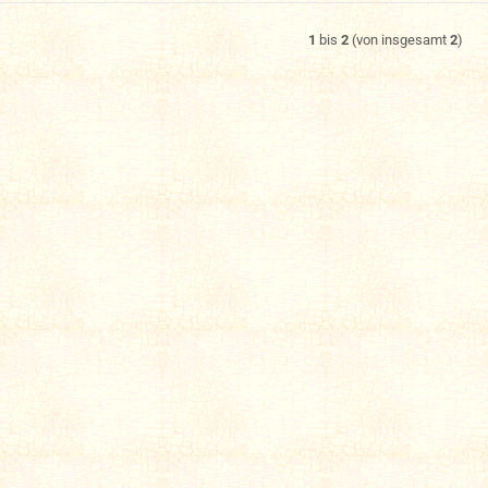
1
bis
2
(von insgesamt
2
)