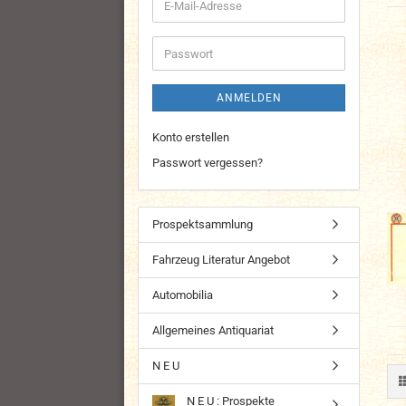
E-
Mail-
Adresse
Passwort
ANMELDEN
Konto erstellen
Passwort vergessen?
Prospektsammlung
Fahrzeug Literatur Angebot
Automobilia
Allgemeines Antiquariat
N E U
N E U : Prospekte