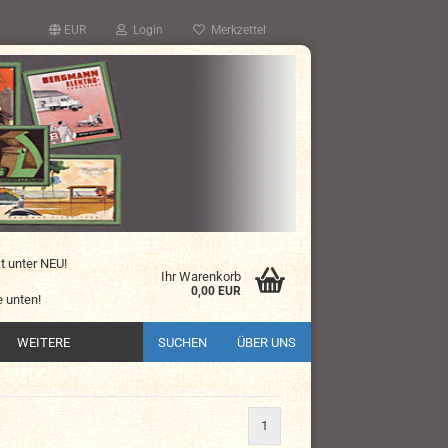
EUR
Login
Merkzettel
kt unter NEU!
Ihr Warenkorb
0,00 EUR
 unten!
WEITERE
SUCHEN
ÜBER UNS
1