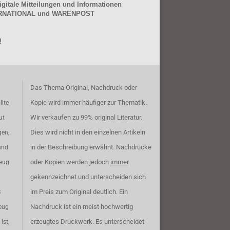
gitale Mitteilungen und Informationen
NTERNATIONAL und WARENPOST
!
Das Thema Original, Nachdruck oder
Kopie wird immer häufiger zur Thematik.
llte
Wir verkaufen zu 99% original Literatur.
ut
Dies wird nicht in den einzelnen Artikeln
gen,
in der Beschreibung erwähnt. Nachdrucke
und
oder Kopien werden jedoch
immer
zeug
gekennzeichnet und unterscheiden sich
im Preis zum Original deutlich. Ein
B
Nachdruck ist ein meist hochwertig
eug
erzeugtes Druckwerk. Es unterscheidet
ist,