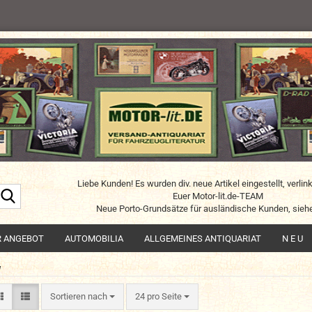
Liebe Kunden! Es wurden div. neue Artikel eingestellt, verlin
Suche...
Euer Motor-lit.de-TEAM
Neue Porto-Grundsätze für ausländische Kunden, siehe
R ANGEBOT
AUTOMOBILIA
ALLGEMEINES ANTIQUARIAT
N E U
W
Sortieren nach
pro Seite
Sortieren nach
24 pro Seite