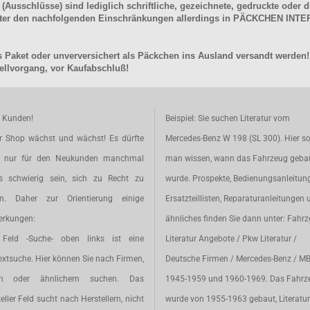
schlüsse) sind lediglich schriftliche, gezeichnete, gedruckte oder di
unter den nachfolgenden Einschränkungen allerdings in PÄCKCHEN I
 Paket oder unverversichert als Päckchen ins Ausland versandt werden!
llvorgang, vor Kaufabschluß!
e Kunden!
Beispiel: Sie suchen Literatur vom
r Shop wächst und wächst! Es dürfte
Mercedes-Benz W 198 (SL 300). Hier so
t nur für den Neukunden manchmal
man wissen, wann das Fahrzeug geba
s schwierig sein, sich zu Recht zu
wurde. Prospekte, Bedienungsanleitun
en. Daher zur Orientierung einige
Ersatzteillisten, Reparaturanleitungen 
rkungen:
ähnliches finden Sie dann unter: Fahr
Feld -Suche- oben links ist eine
Literatur Angebote / Pkw Literatur /
extsuche. Hier können Sie nach Firmen,
Deutsche Firmen / Mercedes-Benz / M
en oder ähnlichem suchen. Das
1945-1959 und 1960-1969. Das Fahrz
eller Feld sucht nach Herstellern, nicht
wurde von 1955-1963 gebaut, Literatur 