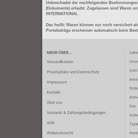
Unbeschadet der nachfolgenden Bestimmungen (Aus
(Dokumente) erlaubt. Zugelassen sind Waren 
INTERNATIONAL.
Das heißt: Waren können nur noch versichert als
Portobeträge erscheinen automatisch beim Beste
MEHR ÜBER...
Lieb
Versandkosten
Unse
nich
Privatsphäre und Datenschutz
etwa
Impressum
find
Kontakt
Anme
Über uns
Das 
Versand- & Zahlungsbedingungen
Vollt
AGB
Typ
Widerrufsrecht
Herst