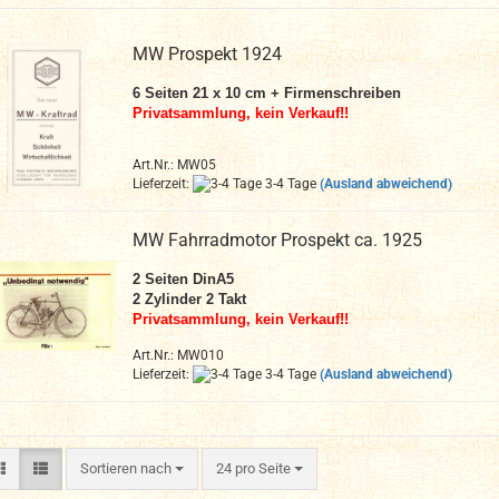
MW Prospekt 1924
6 Seiten 21 x 10 cm + Firmenschreiben
Privatsammlung, kein Verkauf!!
Art.Nr.: MW05
Lieferzeit:
3-4 Tage
(Ausland abweichend)
MW Fahrradmotor Prospekt ca. 1925
2 Seiten DinA5
2 Zylinder 2 Takt
Privatsammlung, kein Verkauf!!
Art.Nr.: MW010
Lieferzeit:
3-4 Tage
(Ausland abweichend)
Sortieren nach
pro Seite
Sortieren nach
24 pro Seite