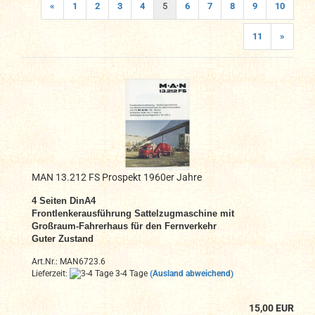
«
1
2
3
4
5
6
7
8
9
10
11
»
MAN 13.212 FS Prospekt 1960er Jahre
4 Seiten DinA4
Frontlenkerausführung Sattelzugmaschine mit
Großraum-Fahrerhaus für den Fernverkehr
Guter Zustand
Art.Nr.: MAN6723.6
Lieferzeit:
3-4 Tage
(Ausland abweichend)
15,00 EUR