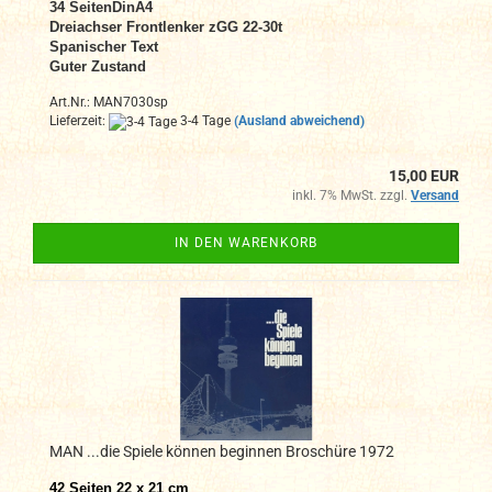
34
SeitenDinA4
Dreiachser Frontlenker zGG 22-30t
Span
ischer Text
Guter Zustand
Art.Nr.: MAN7030sp
Lieferzeit:
3-4 Tage
(Ausland abweichend)
15,00 EUR
inkl. 7% MwSt. zzgl.
Versand
IN DEN WARENKORB
MAN ...die Spiele können beginnen Broschüre 1972
42 Seiten 22 x 21 cm