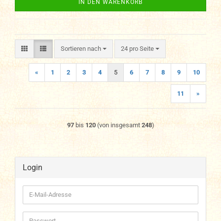
IN DEN WARENKORB
Sortieren nach
pro Seite
Sortieren nach
24 pro Seite
«
1
2
3
4
5
6
7
8
9
10
11
»
97
bis
120
(von insgesamt
248
)
Login
E-
Mail-
Adresse
Passwort