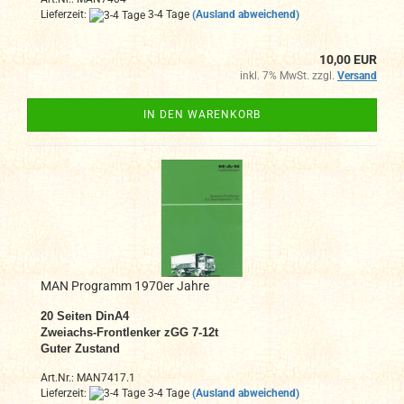
Lieferzeit:
3-4 Tage
(Ausland abweichend)
10,00 EUR
inkl. 7% MwSt. zzgl.
Versand
IN DEN WARENKORB
MAN Programm 1970er Jahre
20 Seiten DinA4
Zweiachs-Frontlenker zGG 7-12t
Guter Zustand
Art.Nr.: MAN7417.1
Lieferzeit:
3-4 Tage
(Ausland abweichend)