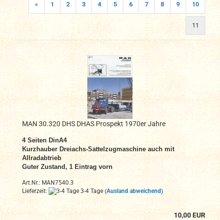
«
1
2
3
4
5
6
7
8
9
10
11
MAN 30.320 DHS DHAS Prospekt 1970er Jahre
4 Seiten DinA4
Kurzhauber Dreiachs-Sattelzugmaschine auch mit
Allradabtrieb
Guter Zustand, 1 Eintrag vorn
Art.Nr.: MAN7540.3
Lieferzeit:
3-4 Tage
(Ausland abweichend)
10,00 EUR