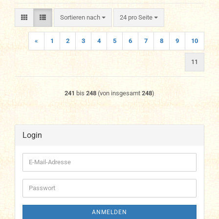
Sortieren nach
pro Seite
Sortieren nach
24 pro Seite
«
1
2
3
4
5
6
7
8
9
10
11
241
bis
248
(von insgesamt
248
)
Login
E-
Mail-
Adresse
Passwort
ANMELDEN