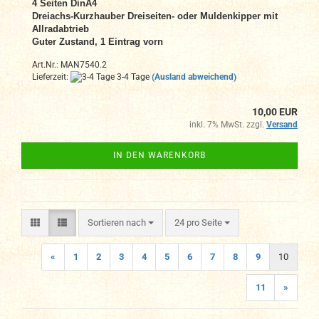
4 Seiten DinA4
Dreiachs-Kurzhauber Dreiseiten- oder Muldenkipper mit
Allradabtrieb
Guter Zustand, 1 Eintrag vorn
Art.Nr.: MAN7540.2
Lieferzeit:
3-4 Tage
(Ausland abweichend)
10,00 EUR
inkl. 7% MwSt. zzgl.
Versand
IN DEN WARENKORB
Sortieren nach
pro Seite
Sortieren nach
24 pro Seite
«
1
2
3
4
5
6
7
8
9
10
11
»