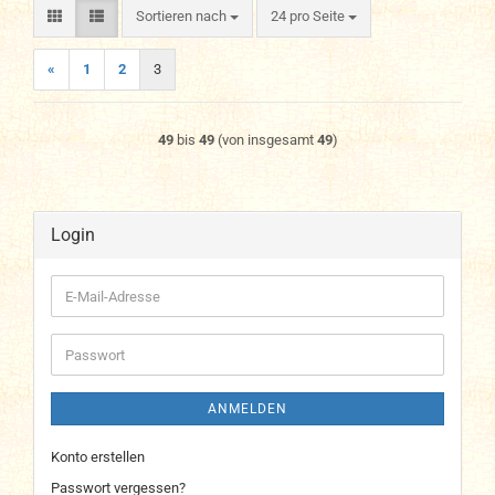
Sortieren nach
pro Seite
Sortieren nach
24 pro Seite
«
1
2
3
49
bis
49
(von insgesamt
49
)
Login
E-
Mail-
Adresse
Passwort
ANMELDEN
Konto erstellen
Passwort vergessen?