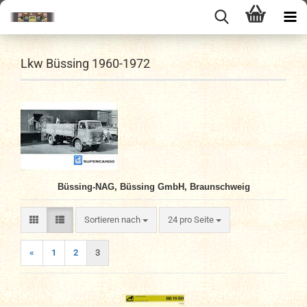
Lkw Büssing 1960-1972
Büssing-NAG, Büssing GmbH, Braunschweig
Sortieren nach
pro Seite
Sortieren nach
24 pro Seite
«
1
2
3