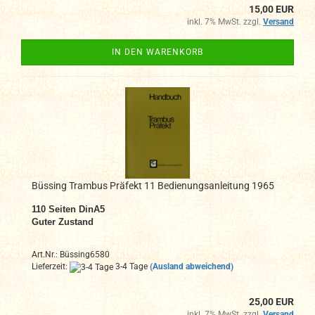
15,00 EUR
inkl. 7% MwSt. zzgl.
Versand
IN DEN WARENKORB
Büssing Trambus Präfekt 11 Bedienungsanleitung 1965
110 Seiten DinA5
Guter Zustand
Art.Nr.: Büssing6580
Lieferzeit:
3-4 Tage
(Ausland abweichend)
25,00 EUR
inkl. 7% MwSt. zzgl.
Versand