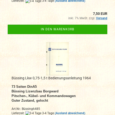
Lieferzeit:
3-4 Tage
(Ausland abweichend)
7,50 EUR
inkl. 7% MwSt. zzgl.
Versand
IN DEN WARENKORB
Büssing Lkw 0,75-1,5 t Bedienungsanleitung 1964
73
Seiten DinA
5
Büssing Lizenzbau Borgward
Pitschen-, Kübel- und Kommandowagen
Guter Zustand, gelocht
Art.Nr.: Büssing6485
Lieferzeit:
3-4 Tage
(Ausland abweichend)