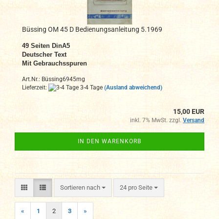
Büssing OM 45 D Bedienungsanleitung 5.1969
49 Seiten DinA5
Deutscher Text
Mit Gebrauchsspuren
Art.Nr.: Büssing6945mg
Lieferzeit:
3-4 Tage
(Ausland abweichend)
15,00 EUR
inkl. 7% MwSt. zzgl.
Versand
IN DEN WARENKORB
Sortieren nach
pro Seite
Sortieren nach
24 pro Seite
«
1
2
3
»