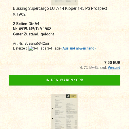
Büssing Supercargo LU 7/14 Kipper 145 PS Prospekt
9.1962
2
Seiten DinA4
N
r. 0935-145(1) 9.1962
Guter Zustand, gelocht
Art.Nr.: Büssing6342ag
Lieferzeit:
3-4 Tage
(Ausland abweichend)
7,50 EUR
inkl. 7% MwSt. zzgl.
Versand
IN DEN WARENKORB