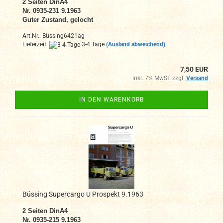
2
Seiten DinA4
N
r. 0935-231 9.1963
Guter Zustand, gelocht
Art.Nr.: Büssing6421ag
Lieferzeit:
3-4 Tage
(Ausland abweichend)
7,50 EUR
inkl. 7% MwSt. zzgl.
Versand
IN DEN WARENKORB
Büssing Supercargo U Prospekt 9.1963
2
Seiten DinA4
N
r. 0935-215 9.1963