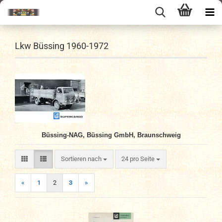
Lkw Büssing 1960-1972
Büssing-NAG, Büssing GmbH, Braunschweig
Sortieren nach
pro Seite
Sortieren nach
24 pro Seite
«
1
2
3
»