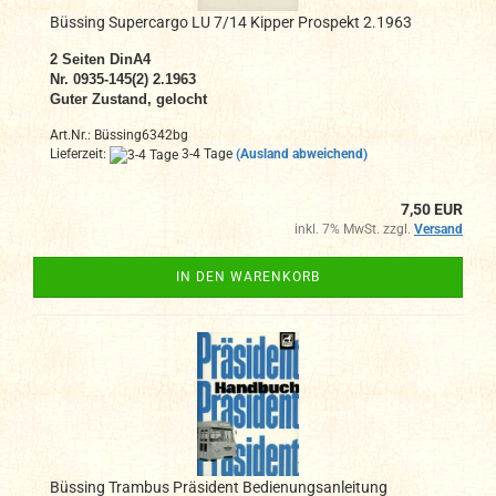
Büssing Supercargo LU 7/14 Kipper Prospekt 2.1963
2
Seiten DinA4
N
r. 0935-145(2) 2.1963
Guter Zustand, gelocht
Art.Nr.: Büssing6342bg
Lieferzeit:
3-4 Tage
(Ausland abweichend)
7,50 EUR
inkl. 7% MwSt. zzgl.
Versand
IN DEN WARENKORB
Büssing Trambus Präsident Bedienungsanleitung