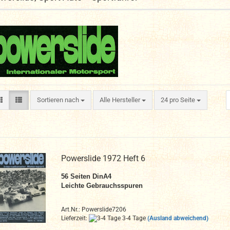
Sortieren nach
pro Seite
Sortieren nach
Alle Hersteller
24 pro Seite
Powerslide 1972 Heft 6
56
Seiten DinA4
Leichte Gebrauchsspuren
Art.Nr.: Powerslide7206
Lieferzeit:
3-4 Tage
(Ausland abweichend)