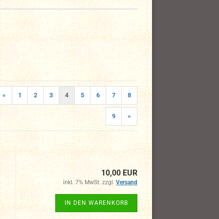
«
1
2
3
4
5
6
7
8
9
»
10,00 EUR
inkl. 7% MwSt. zzgl.
Versand
IN DEN WARENKORB