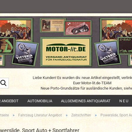
Liebe Kunden! Es wurden div. neue Artikel eingestellt, verlin
Suche...
Euer Motor-lit.de-TEAM
Neue Porto-Grundsätze für ausländische Kunden, siehe
R ANGEBOT
AUTOMOBILIA
ALLGEMEINES ANTIQUARIAT
N E U
»
»
»
tseite
Fahrzeug Literatur Angebot
Zeitschriften
Powerslide, Sport A
werslide, Sport Auto + Sportfahrer