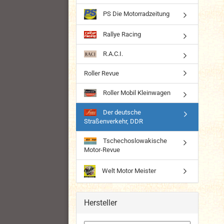
PS Die Motorradzeitung
Rallye Racing
R.A.C.I.
Roller Revue
Roller Mobil Kleinwagen
Der deutsche
Straßenverkehr, DDR
Tschechoslowakische
Motor-Revue
Welt Motor Meister
Hersteller