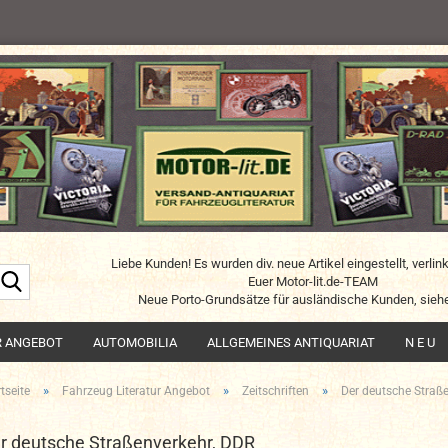
Liebe Kunden! Es wurden div. neue Artikel eingestellt, verlin
Suche...
Euer Motor-lit.de-TEAM
Neue Porto-Grundsätze für ausländische Kunden, siehe
R ANGEBOT
AUTOMOBILIA
ALLGEMEINES ANTIQUARIAT
N E U
»
»
»
tseite
Fahrzeug Literatur Angebot
Zeitschriften
Der deutsche Straß
r deutsche Straßenverkehr, DDR