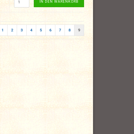
IN DEN WARENKORB
1
2
3
4
5
6
7
8
9