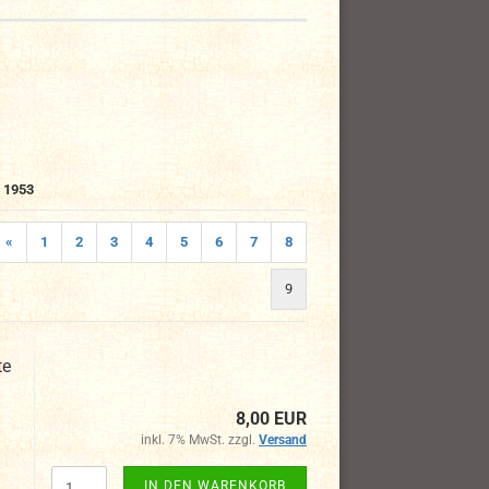
i 1953
«
1
2
3
4
5
6
7
8
9
te
8,00 EUR
inkl. 7% MwSt. zzgl.
Versand
IN DEN WARENKORB