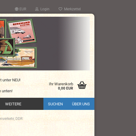
EUR
Login
Merkzettel
kt unter NEU!
Ihr Warenkorb
0,00 EUR
 unten!
WEITERE
SUCHEN
ÜBER UNS
enverkehr, DDR