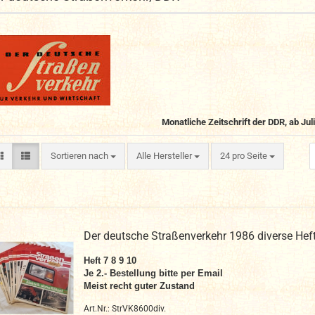
Monatliche Zeitschrift der DDR, ab Jul
Sortieren nach
pro Seite
Sortieren nach
Alle Hersteller
24 pro Seite
Der deutsche Straßenverkehr 1986 diverse Hef
Heft 7 8 9 10
Je 2.- Bestellung bitte per Email
Meist recht guter Zustand
Art.Nr.: StrVK8600div.