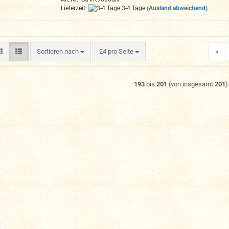
Lieferzeit:
3-4 Tage
(Ausland abweichend)
Sortieren nach
pro Seite
Sortieren nach
24 pro Seite
«
193
bis
201
(von insgesamt
201
)