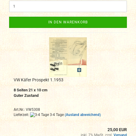
IN DEN WARENKORB
VW Käfer Prospekt 1.1953
8 Seiten 21 x 10 cm
Guter Zustand
Art.Nr.: VW5308
Lieferzeit:
3-4 Tage
(Ausland abweichend)
25,00 EUR
inkl. 7% MwSt. zzgl.
Versand