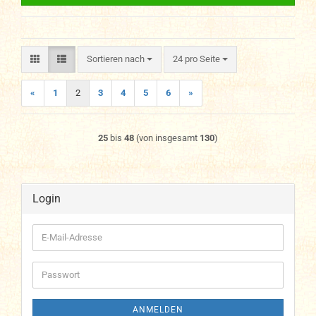
Sortieren nach
pro Seite
Sortieren nach
24 pro Seite
«
1
2
3
4
5
6
»
25
bis
48
(von insgesamt
130
)
Login
E-
Mail-
Adresse
Passwort
ANMELDEN