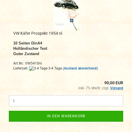
VW Käfer Prospekt 1954 nl
10
Seiten DinA4
Holländischer Text
Guter Zustand
Art.Nr.: VW5410nl
Lieferzeit:
3-4 Tage
(Ausland abweichend)
90,00 EUR
inkl. 7% MwSt. zzgl.
Versand
IN DEN WARENKORB