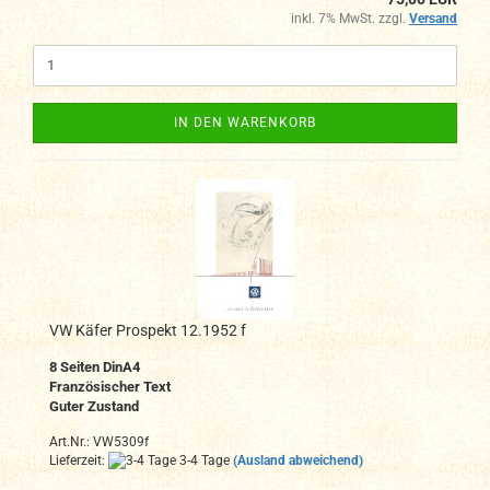
inkl. 7% MwSt. zzgl.
Versand
IN DEN WARENKORB
VW Käfer Prospekt 12.1952 f
8 Seiten DinA4
Französischer Text
Guter Zustand
Art.Nr.: VW5309f
Lieferzeit:
3-4 Tage
(Ausland abweichend)