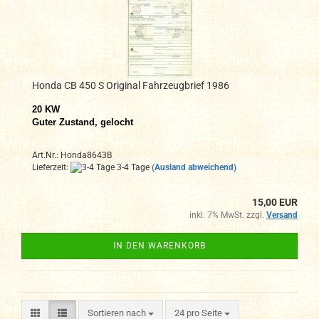
Honda CB 450 S Original Fahrzeugbrief 1986
20 KW
Guter Zustand, gelocht
Art.Nr.: Honda8643B
Lieferzeit:
3-4 Tage
(Ausland abweichend)
15,00 EUR
inkl. 7% MwSt. zzgl.
Versand
IN DEN WARENKORB
Sortieren nach
pro Seite
Sortieren nach
24 pro Seite