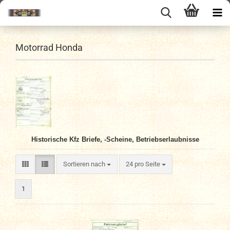
Motorrad Honda
Historische Kfz Briefe, -Scheine, Betriebserlaubnisse
Sortieren nach
pro Seite
Sortieren nach
24 pro Seite
1