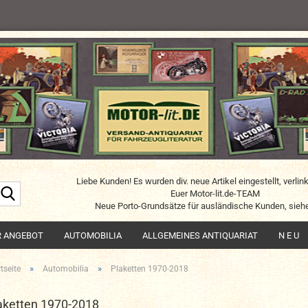
Liebe Kunden! Es wurden div. neue Artikel eingestellt, verlin
Suche...
Euer Motor-lit.de-TEAM
Neue Porto-Grundsätze für ausländische Kunden, siehe
R ANGEBOT
AUTOMOBILIA
ALLGEMEINES ANTIQUARIAT
N E U
»
»
tseite
Automobilia
Plaketten 1970-2018
aketten 1970-2018