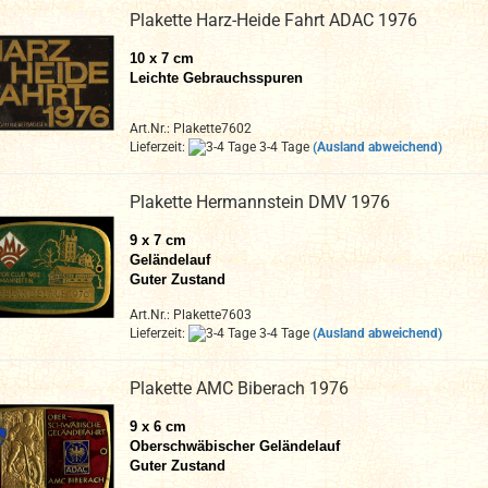
Plakette Harz-Heide Fahrt ADAC 1976
10 x 7 cm
Leichte Gebrauchsspuren
Art.Nr.: Plakette7602
Lieferzeit:
3-4 Tage
(Ausland abweichend)
Plakette Hermannstein DMV 1976
9 x 7 cm
Geländelauf
Guter Zustand
Art.Nr.: Plakette7603
Lieferzeit:
3-4 Tage
(Ausland abweichend)
Plakette AMC Biberach 1976
9 x 6 cm
Oberschwäbischer Geländelauf
Guter Zustand