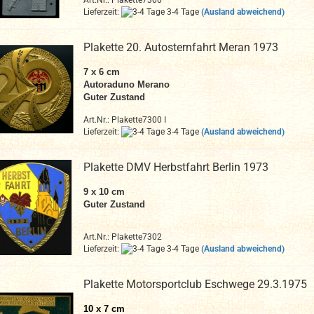
Art.Nr.: Plakette7300
Lieferzeit:
3-4 Tage
(Ausland abweichend)
Plakette 20. Autosternfahrt Meran 1973
7 x 6 cm
Autoraduno Merano
Guter Zustand
Art.Nr.: Plakette7300 I
Lieferzeit:
3-4 Tage
(Ausland abweichend)
Plakette DMV Herbstfahrt Berlin 1973
9 x 10 cm
Guter Zustand
Art.Nr.: Plakette7302
Lieferzeit:
3-4 Tage
(Ausland abweichend)
Plakette Motorsportclub Eschwege 29.3.1975
10 x 7 cm