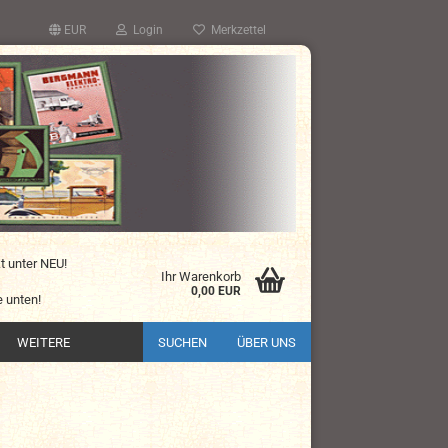
EUR
Login
Merkzettel
kt unter NEU!
Ihr Warenkorb
0,00 EUR
 unten!
WEITERE
SUCHEN
ÜBER UNS