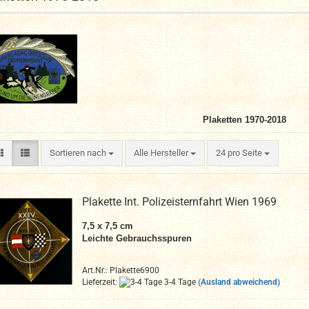
Plaketten 1970-2018
Sortieren nach
pro Seite
Sortieren nach
Alle Hersteller
24 pro Seite
Plakette Int. Polizeisternfahrt Wien 1969
7,5 x 7,5 cm
Leichte Gebrauchsspuren
Art.Nr.: Plakette6900
Lieferzeit:
3-4 Tage
(Ausland abweichend)